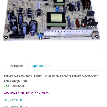
Descripción
Opiniones (0)
17PW25-4
20542001 MÓDULO ALIMENTACIÓN 17PW25-4-26"-32"
170-270V(MB60)
Cod.
- 20542001
20530574 =
20542001 = 17PW25-3
OKI, V32DPHTUVT