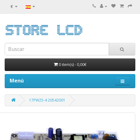
€
0 item(s)
-
0,00€
Menú
17PW25-4 20542001