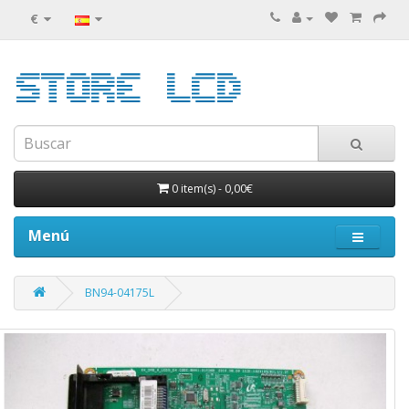
€
0 item(s)
-
0,00€
Menú
BN94-04175L