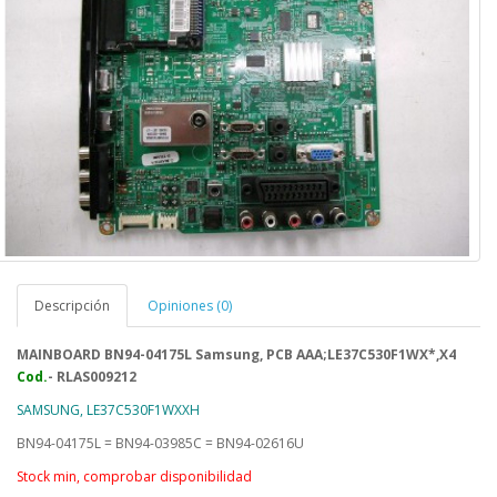
Descripción
Opiniones (0)
MAINBOARD
BN94-04175L Samsung,
PCB AAA;LE37C530F1WX*,X4
Cod.
- RLAS009212
SAMSUNG, LE37C530F1WXXH
BN94-04175L = BN94-03985C = BN94-02616U
Stock min, comprobar disponibilidad