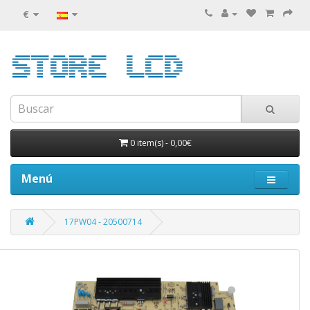
€
0 item(s)
-
0,00€
Menú
17PW04 - 20500714