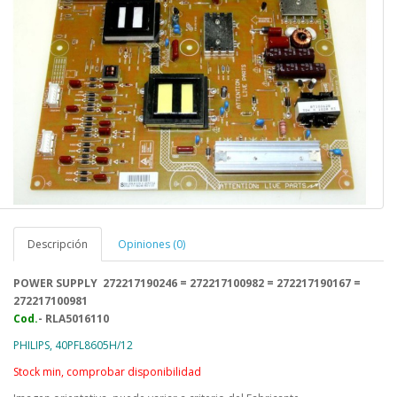
Descripción
Opiniones (0)
POWER SUPPLY
272217190246 = 272217100982 = 272217190167 =
272217100981
Cod.
- RLA5016110
PHILIPS, 40PFL8605H/12
Stock min, comprobar disponibilidad