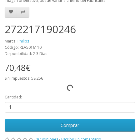
Imagen orientativa, puede variar a criterio del Fabricante
272217190246
Marca:
Philips
Código: RLA5016110
Disponibilidad: 2-3 Días
70,48€
Sin impuestos: 58,25€
Cantidad:
Comprar
(0) Opiniones
/
Escribir un comentario