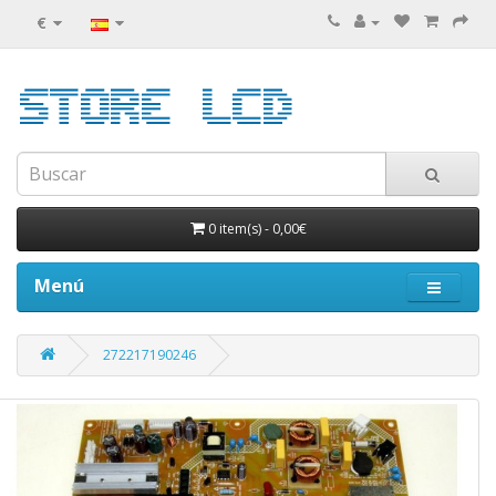
€
0 item(s)
-
0,00€
Menú
272217190246