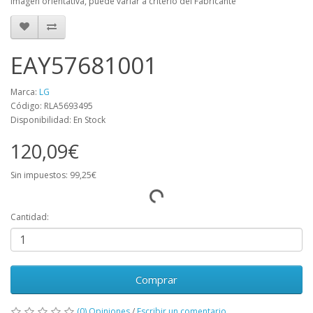
Imagen orientativa, puede variar a criterio del Fabricante
EAY57681001
Marca:
LG
Código: RLA5693495
Disponibilidad: En Stock
120,09€
Sin impuestos: 99,25€
Cantidad:
Comprar
(0) Opiniones
/
Escribir un comentario