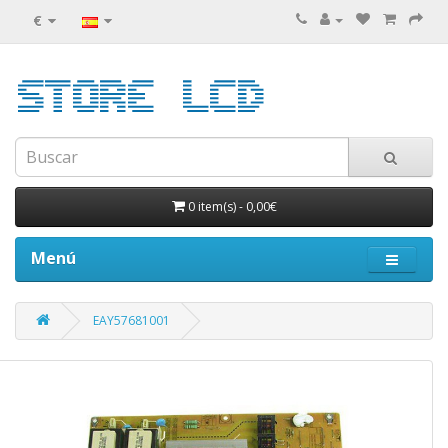
€
0 item(s)
-
0,00€
Menú
EAY57681001