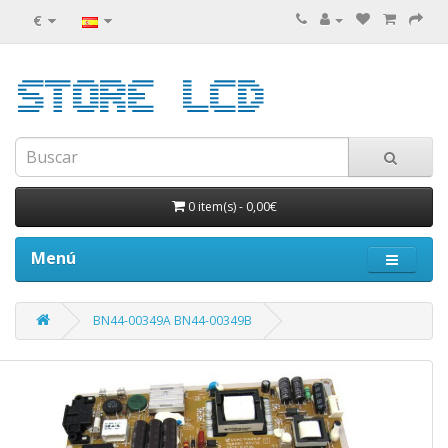
€
0 item(s)
-
0,00€
Menú
BN44-00349A BN44-00349B