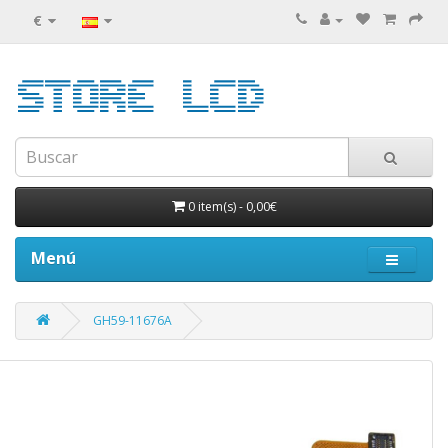
€
0 item(s)
-
0,00€
Menú
GH59-11676A