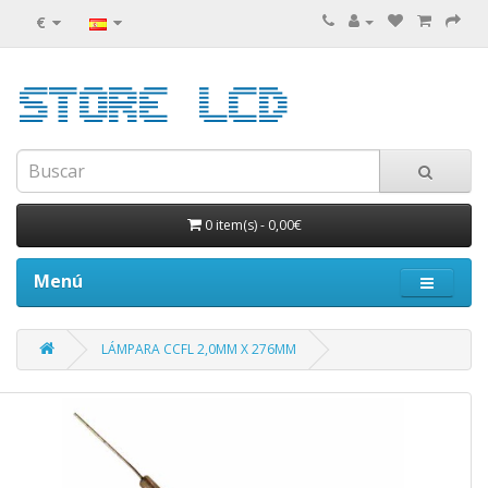
€
0 item(s)
-
0,00€
Menú
LÁMPARA CCFL 2,0MM X 276MM