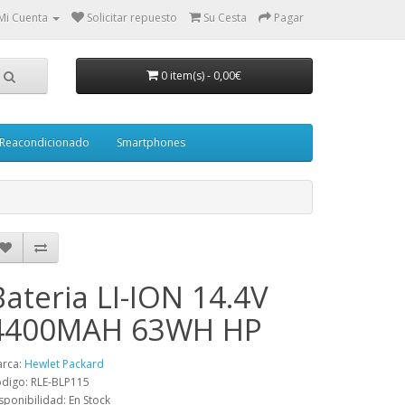
Mi Cuenta
Solicitar repuesto
Su Cesta
Pagar
0 item(s)
-
0,00€
Reacondicionado
Smartphones
Bateria LI-ION 14.4V
4400MAH 63WH HP
rca:
Hewlet Packard
digo: RLE-BLP115
sponibilidad: En Stock