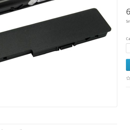
6
Si
Ca