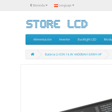
€
Moneda
Lenguaje
Alimentación
Inverter
Backlight LED
Modu
Bateria LI-ION 14.4V 4400MAH 63WH HP