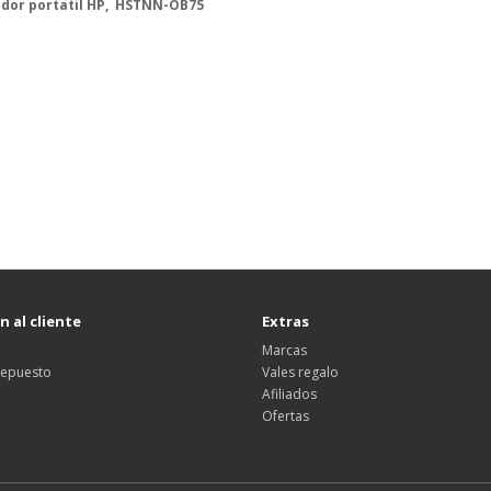
ador portatil HP, HSTNN-OB75
 al cliente
Extras
Marcas
 repuesto
Vales regalo
Afiliados
Ofertas