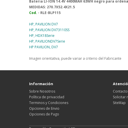
Bateria LI-ION 14.4V 4400MAH 63WH negro para orden
MEDIDAS:
270.7X52.4X21.5
Cod.
- RLE-BLP115
HP, PAVILION DV7
HP, PAVILION DV73110SS
HP, HDX18Serie
HP, PAVILIONDV7Serie
HP PAVILION, DV7
Imagen orientativa, puede variar a criterio del Fabricante
Información
Atención
Sobre Nosotros
Contacto
Política de privacidad
Solicitar
Terminos y Condiciones
SiteMap
Opciones de Envio
Opciones de Pago