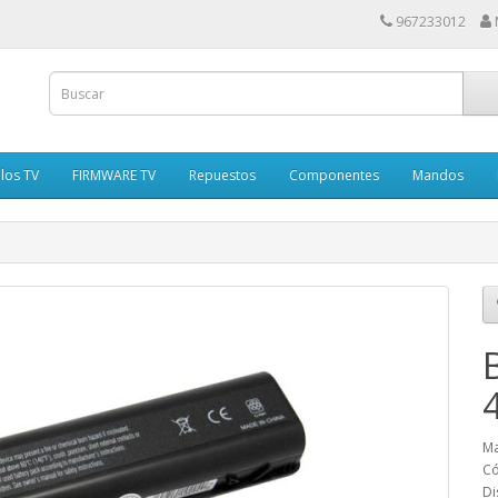
967233012
los TV
FIRMWARE TV
Repuestos
Componentes
Mandos
Ma
Có
Di