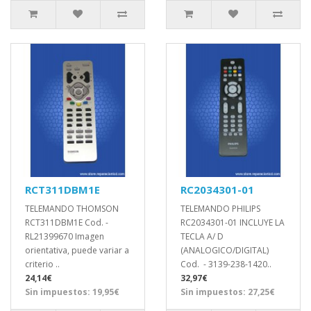
RCT311DBM1E
RC2034301-01
TELEMANDO THOMSON
TELEMANDO PHILIPS
RCT311DBM1E Cod. -
RC2034301-01 INCLUYE LA
RL21399670 Imagen
TECLA A/ D
orientativa, puede variar a
(ANALOGICO/DIGITAL)
criterio ..
Cod. - 3139-238-1420..
24,14€
32,97€
Sin impuestos: 19,95€
Sin impuestos: 27,25€