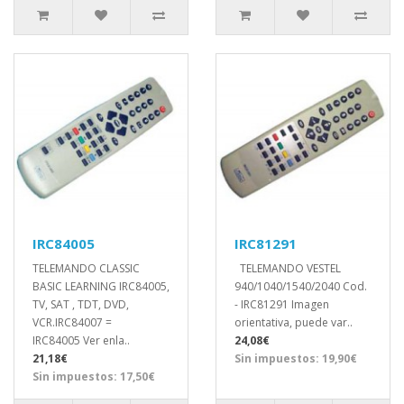
IRC84005
IRC81291
TELEMANDO CLASSIC
TELEMANDO VESTEL
BASIC LEARNING IRC84005,
940/1040/1540/2040 Cod.
TV, SAT , TDT, DVD,
- IRC81291 Imagen
VCR.IRC84007 =
orientativa, puede var..
IRC84005 Ver enla..
24,08€
21,18€
Sin impuestos: 19,90€
Sin impuestos: 17,50€