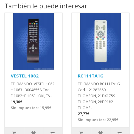
También le puede interesar
VESTEL 1082
RC111TA1G
TELEMANDO VESTEL 1082
TELEMANDO RC111TA1G
= 1063 30048558 Cod. -
Cod. - 21282860
E-1082=E-1063 OKI, TV..
THOMSON, 21DX175S
19,30€
THOMSON, 28DP182
Sin impuestos: 15,95€
THOMS..
27,77€
Sin impuestos: 22,95€