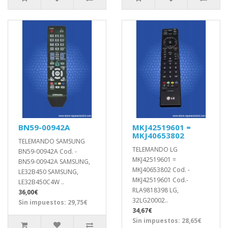
BN59-00942A
MKJ42519601 =
MKJ40653802
TELEMANDO SAMSUNG
TELEMANDO LG
BN59-00942A Cod. -
MKJ42519601 =
BN59-00942A SAMSUNG,
MKJ40653802 Cod. -
LE32B450 SAMSUNG,
MKJ42519601 Cod.-
LE32B450C4W ..
RLA9818398 LG,
36,00€
32LG20002..
Sin impuestos: 29,75€
34,67€
Sin impuestos: 28,65€