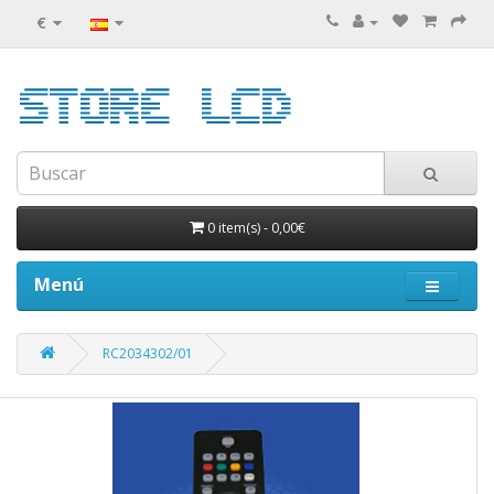
€
0 item(s)
-
0,00€
Menú
RC2034302/01