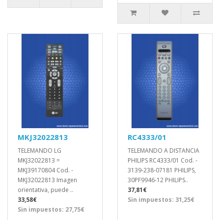
MKJ32022813
RC4333/01
TELEMANDO LG
TELEMANDO A DISTANCIA
MKJ32022813 =
PHILIPS RC4333/01 Cod. -
MKJ39170804 Cod. -
3139-238-07181 PHILIPS,
MKJ32022813 Imagen
30PF9946-12 PHILIPS..
orientativa, puede ..
37,81€
33,58€
Sin impuestos: 31,25€
Sin impuestos: 27,75€