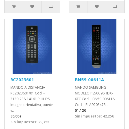
RC2023601
BN59-00611A
MANDO A DISTANCIA
MANDO SAMGUNG
RC2023601/01 Cod. -
MODELO PS50C96HDX-
3139-238-14161 PHILIPS
XEC Cod. - BN59-00611A
Imagen orientativa, puede
Cod. - RLA9203473 ..
v..
51,12€
36,00€
Sin impuestos: 42,25€
Sin impuestos: 29,75€