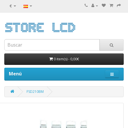
€
0 item(s)
-
0,00€
Menú
FSD210BM