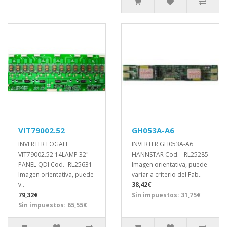
VIT79002.52
GH053A-A6
INVERTER LOGAH
INVERTER GH053A-A6
VIT79002.52 14LAMP 32"
HANNSTAR Cod. - RL25285
PANEL QDI Cod. -RL25631
Imagen orientativa, puede
Imagen orientativa, puede
variar a criterio del Fab..
v..
38,42€
79,32€
Sin impuestos: 31,75€
Sin impuestos: 65,55€