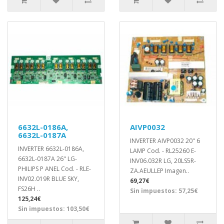
6632L-0186A,
AIVP0032
6632L-0187A
INVERTER AIVP0032 20" 6
INVERTER 6632L-0186A,
LAMP Cod. - RL25260 E-
6632L-0187A 26" LG-
INV06.032R LG, 20LS5R-
PHILIPS P ANEL Cod. - RLE-
ZA.AEULLEP Imagen..
INV02.019R BLUE SKY,
69,27€
FS26H ..
Sin impuestos: 57,25€
125,24€
Sin impuestos: 103,50€