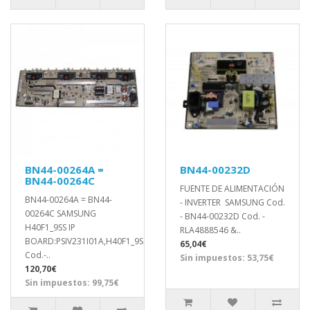
BN44-00264A =
BN44-00232D
BN44-00264C
FUENTE DE ALIMENTACIÓN
BN44-00264A = BN44-
- INVERTER SAMSUNG Cod.
00264C SAMSUNG
- BN44-00232D Cod. -
H40F1_9SS IP
RLA4888546 &..
BOARD:PSIV231I01A,H40F1_9SS,0.11MA,11
65,04€
Cod.-..
Sin impuestos: 53,75€
120,70€
Sin impuestos: 99,75€