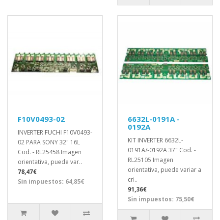
F10V0493-02
6632L-0191A -
0192A
INVERTER FUCHI F10V0493-
KIT INVERTER 6632L-
02 PARA SONY 32" 16L
0191A/-0192A 37" Cod. -
Cod. - RL25458 Imagen
RL25105 Imagen
orientativa, puede var..
orientativa, puede variar a
78,47€
cri..
Sin impuestos: 64,85€
91,36€
Sin impuestos: 75,50€