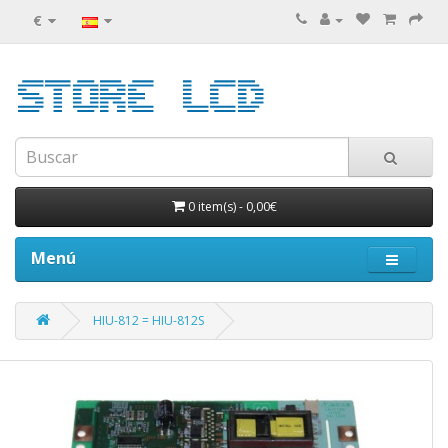
€
0 item(s)
-
0,00€
Menú
HIU-812 = HIU-812S