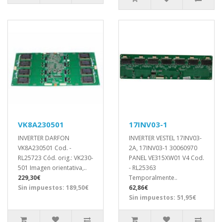
VK8A230501
17INV03-1
INVERTER DARFON
INVERTER VESTEL 17INV03-
VK8A230501 Cod. -
2A, 17INV03-1 30060970
RL25723 Cód. orig.: VK230-
PANEL VE315XW01 V4 Cod.
501 Imagen orientativa,..
- RL25363
229,30€
Temporalmente..
Sin impuestos: 189,50€
62,86€
Sin impuestos: 51,95€