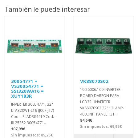
También le puede interesar
30054771 =
VK88070S02
VS30054771 =
19.26006.169 INVERTER-
SSI320WA16 =
XUY183R
BOARD DARFON PARA
LCD32'' INVERTER
INVERTER 30054771, 32"
VK88070S02 32" 12LAMP-
LTA320WT-L16 (J007-JT7)
400UNIT PANEL T31..
Cod. - RLAD384419 Cod. -
84,64€
RL25352 30054771..
Sin impuestos: 69,95€
107,99€
Sin impuestos: 89,25€