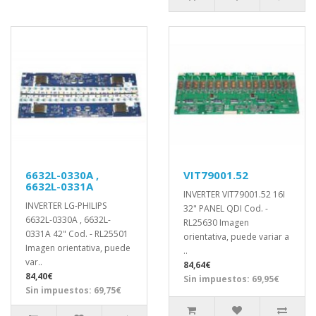
6632L-0330A ,
VIT79001.52
6632L-0331A
INVERTER VIT79001.52 16I
INVERTER LG-PHILIPS
32" PANEL QDI Cod. -
6632L-0330A , 6632L-
RL25630 Imagen
0331A 42" Cod. - RL25501
orientativa, puede variar a
Imagen orientativa, puede
..
var..
84,64€
84,40€
Sin impuestos: 69,95€
Sin impuestos: 69,75€