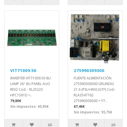
VIT71009.50
275990309300
INVERTER VIT71009.50 8U
FUENTE ALIMENTACIÓN
LAMP 26" 8U PANEL AUO
275990309300 GRUNDIG
REV2 Cod. - RL25223
21.6 (PSU+INV) (GTF) Cod.-
HPC1561D =..
RLA3547762
79,80€
275990309300 = YT..
Sin impuestos: 65,95€
67,46€
Sin impuestos: 55,75€