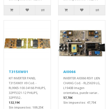
T315XW01
AI0066
KIT INVERTER PANEL
INVERTER AI0066 REV1 LIEN
T315XW01 V9 Cod. -
CHANG Cod. - RL25639 LG,
RL9965-100-34166 PHILIPS,
L1940B Imagen
32PF5321-12 PHILIPS,
orientativa, puede variar..
32PF552..
57,78€
132,19€
Sin impuestos: 47,75€
Sin impuestos: 109,25€