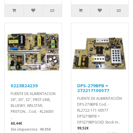
0223B24239
DPS-279BPB =
272217100577
FUENTE DE ALIMENTACION
FUENTE DE ALIMENTACIÓN
26", 30", 32", FIRST-LINE,
DPS-279BPB Cod. -
BLUESKY, WELSTAR,
RL2722-171-00577
PRISTON... Cod. - RL26001
DPS279BPB =
..
DPS279BPGCKD Stock m..
60,44€
99,52€
Sin impuestos: 49,95€