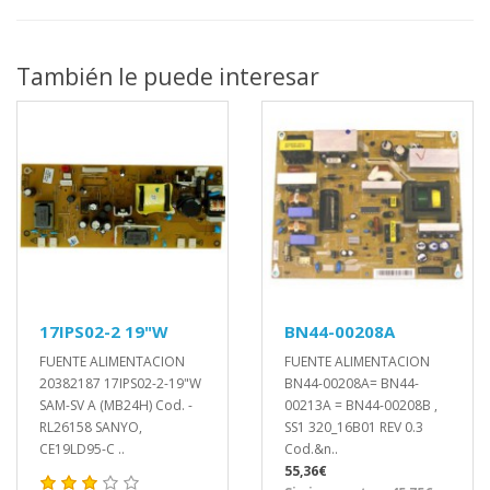
También le puede interesar
17IPS02-2 19"W
BN44-00208A
FUENTE ALIMENTACION
FUENTE ALIMENTACION
20382187 17IPS02-2-19"W
BN44-00208A= BN44-
SAM-SV A (MB24H) Cod. -
00213A = BN44-00208B ,
RL26158 SANYO,
SS1 320_16B01 REV 0.3
CE19LD95-C ..
Cod.&n..
55,36€