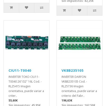
Sin impuestos: 82,25€
CIU11-T0040
VK8B235105
INVERTER TOKO CIU11-
INVERTER DARFON
T0040 26"/32" 16L Cod. -
VK8B235105 Cod. -
RL25415 Imagen
RL25736 Imagen
orientativa, puede variar a
orientativa, puede variar a
criter..
criterio del Fabr..
55,60€
196,63€
Sin impuestos: 45,95€
Sin impuestos: 162,50€