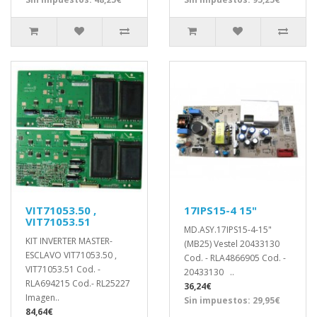
VIT71053.50 ,
17IPS15-4 15"
VIT71053.51
MD.ASY.17IPS15-4-15"
KIT INVERTER MASTER-
(MB25) Vestel 20433130
ESCLAVO VIT71053.50 ,
Cod. - RLA4866905 Cod. -
VIT71053.51 Cod. -
20433130 ..
RLA694215 Cod.- RL25227
36,24€
Imagen..
Sin impuestos: 29,95€
84,64€