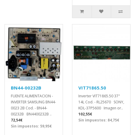
BN44-00232B
VIT71865.50
FUENTE ALIMENTACION -
Inverter VIT71865.50 37"
INVERTER SAMSUNG BN44-
14L Cod. - RL25670 SONY,
0023 2B Cod. - BN44-
KDL-37P5600 Imagen or..
00232B BN4400232B ..
102,55€
72,54€
Sin impuestos: 84,75€
Sin impuestos: 59,95€