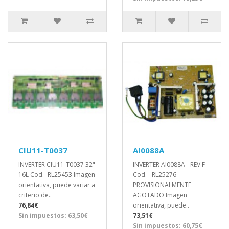
CIU11-T0037
AI0088A
INVERTER CIU11-T0037 32"
INVERTER AI0088A - REV F
16L Cod. -RL25453 Imagen
Cod. - RL25276
orientativa, puede variar a
PROVISIONALMENTE
criterio de..
AGOTADO Imagen
76,84€
orientativa, puede..
Sin impuestos: 63,50€
73,51€
Sin impuestos: 60,75€