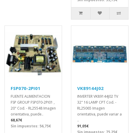
FSP070-2PI01
VK89144J02
FUENTE ALIMENTACION
INVERTER VK89144J02 TV
FSP GROUP FSP070-2PI01 ,
32" 16 LAMP CPT Cod. -
20" Cod. - RL25548 Imagen
RL25065 Imagen
orientativa, puede..
orientativa, puede variar a
68,67€
..
Sin impuestos: 56,75€
91,05€
Sin impuestos: 75,25€