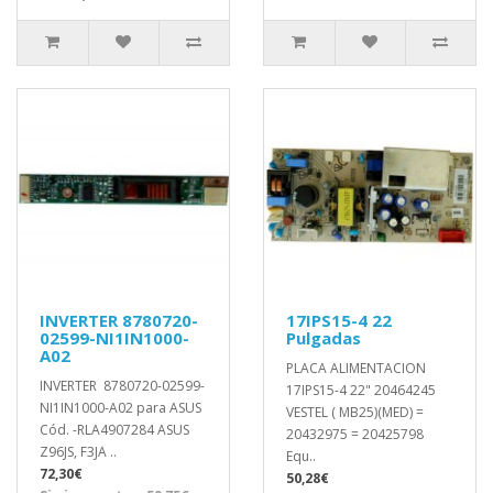
INVERTER 8780720-
17IPS15-4 22
02599-NI1IN1000-
Pulgadas
A02
PLACA ALIMENTACION
INVERTER 8780720-02599-
17IPS15-4 22" 20464245
NI1IN1000-A02 para ASUS
VESTEL ( MB25)(MED) =
Cód. -RLA4907284 ASUS
20432975 = 20425798
Z96JS, F3JA ..
Equ..
72,30€
50,28€