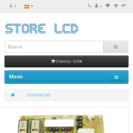
€
0 item(s)
-
0,00€
Menú
EAY57681305