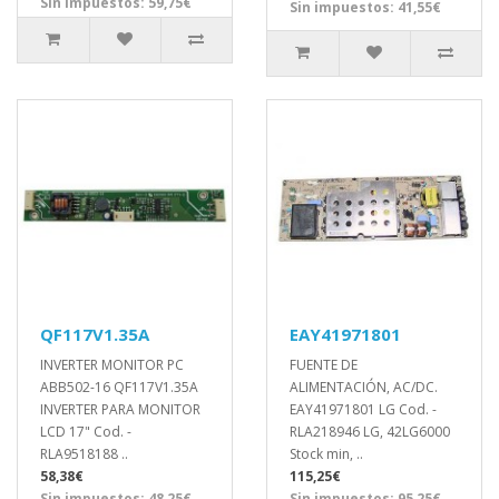
Sin impuestos: 59,75€
Sin impuestos: 41,55€
QF117V1.35A
EAY41971801
INVERTER MONITOR PC
FUENTE DE
ABB502-16 QF117V1.35A
ALIMENTACIÓN, AC/DC.
INVERTER PARA MONITOR
EAY41971801 LG Cod. -
LCD 17" Cod. -
RLA218946 LG, 42LG6000
RLA9518188 ..
Stock min, ..
58,38€
115,25€
Sin impuestos: 48,25€
Sin impuestos: 95,25€