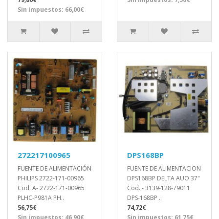
Sin impuestos: 66,00€
272217100965
DPS168BP
FUENTE DE ALIMENTACIÓN
FUENTE DE ALIMENTACION
PHILIPS 2722-171-00965
DPS168BP DELTA AUO 37"
Cod. A- 2722-171-00965
Cod. - 3139-128-79011
PLHC-P981A PH..
DPS-168BP ..
56,75€
74,72€
Sin impuestos: 46,90€
Sin impuestos: 61,75€