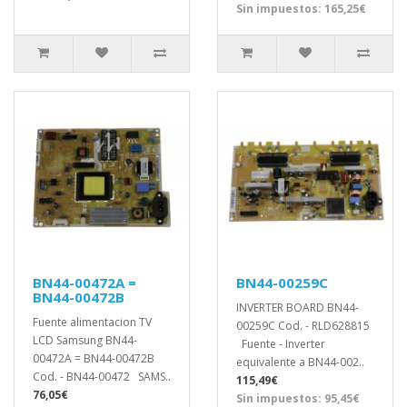
Sin impuestos: 165,25€
BN44-00472A =
BN44-00259C
BN44-00472B
INVERTER BOARD BN44-
Fuente alimentacion TV
00259C Cod. - RLD628815
LCD Samsung BN44-
Fuente - Inverter
00472A = BN44-00472B
equivalente a BN44-002..
Cod. - BN44-00472 SAMS..
115,49€
76,05€
Sin impuestos: 95,45€