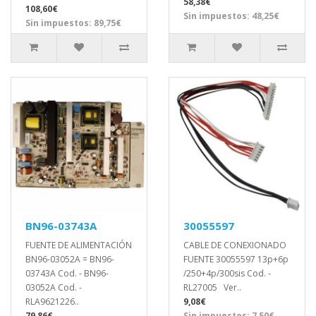
58,38€
108,60€
Sin impuestos: 48,25€
Sin impuestos: 89,75€
BN96-03743A
30055597
FUENTE DE ALIMENTACIÓN
CABLE DE CONEXIONADO
BN96-03052A = BN96-
FUENTE 30055597 13p+6p
03743A Cod. - BN96-
/250+4p/300sis Cod. -
03052A Cod. -
RL27005 Ver..
RLA9621226..
9,08€
79,86€
Sin impuestos: 7,50€