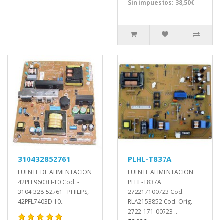
Sin impuestos: 38,50€
310432852761
PLHL-T837A
FUENTE DE ALIMENTACION
FUENTE ALIMENTACION
42PFL9603H-10 Cod. -
PLHL-T837A
3104-328-52761 PHILIPS,
272217100723 Cod. -
42PFL7403D-10..
RLA2153852 Cod. Orig. -
2722-171-00723 ..