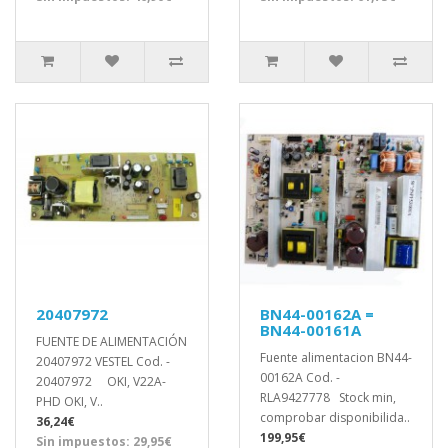
20407972
BN44-00162A =
BN44-00161A
FUENTE DE ALIMENTACIÓN
Fuente alimentacion BN44-
20407972 VESTEL Cod. -
00162A Cod. -
20407972 OKI, V22A-
RLA9427778 Stock min,
PHD OKI, V..
comprobar disponibilida..
36,24€
199,95€
Sin impuestos: 29,95€