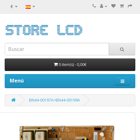
€
0 item(s)
-
0,00€
Menú
BN44-00197A=BN44-00199A