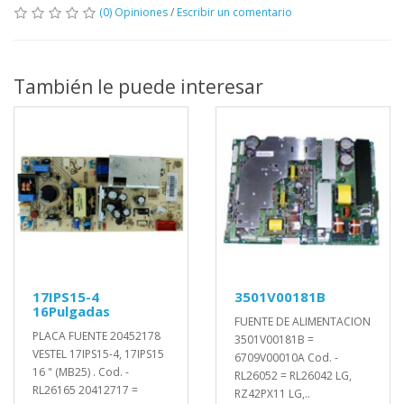
(0) Opiniones
/
Escribir un comentario
También le puede interesar
17IPS15-4
3501V00181B
16Pulgadas
FUENTE DE ALIMENTACION
PLACA FUENTE 20452178
3501V00181B =
VESTEL 17IPS15-4, 17IPS15
6709V00010A Cod. -
16 " (MB25) . Cod. -
RL26052 = RL26042 LG,
RL26165 20412717 =
RZ42PX11 LG,..