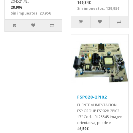
20452178..
169,34€
28,98€
Sin impuestos: 139,95€
Sin impuestos: 23,95€
FSP028-2PI02
FUENTE ALIMENTACION
FSP GROUP FSP028-2PI02
17" Cod. - RL25545 Imagen
orientativa, puede v..
46,59€