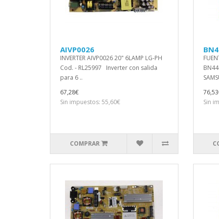
AIVP0026
BN4
INVERTER AIVP0026 20" 6LAMP LG-PH
FUEN
Cod. - RL25997 Inverter con salida
BN44
para 6 ..
SAMS
67,28€
76,53
Sin impuestos: 55,60€
Sin i
COMPRAR
C