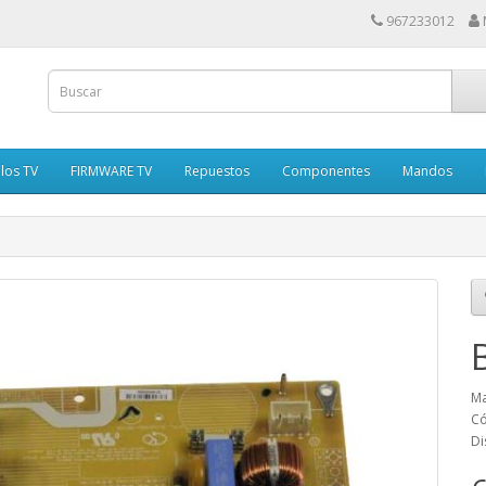
967233012
los TV
FIRMWARE TV
Repuestos
Componentes
Mandos
Ma
Có
Di