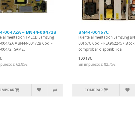
4-00472A = BN44-00472B
BN44-00167C
e alimentacion TV LCD Samsung
Fuente alimentacion Samsung BN
00472A = BN44-00472B Cod. -
00167C Cod. - RLA9622457 Stcok
-00472 SAMS..
comprobar disponibilida..
€
100,13€
mpuestos: 62,85€
Sin impuestos: 82,75€
OMPRAR
COMPRAR