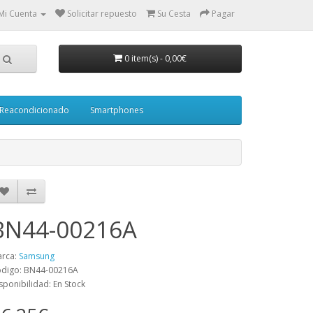
Mi Cuenta
Solicitar repuesto
Su Cesta
Pagar
0 item(s)
-
0,00€
Reacondicionado
Smartphones
BN44-00216A
rca:
Samsung
digo: BN44-00216A
sponibilidad: En Stock