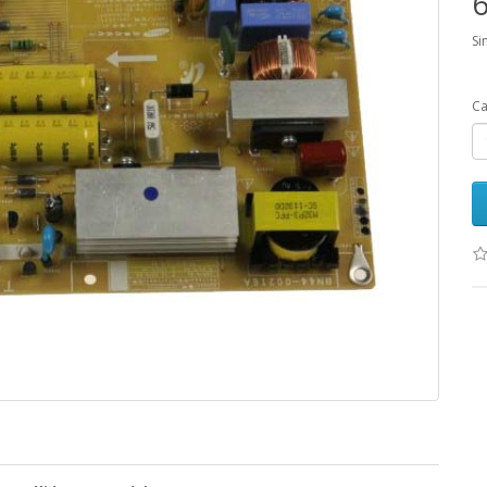
6
Si
Ca