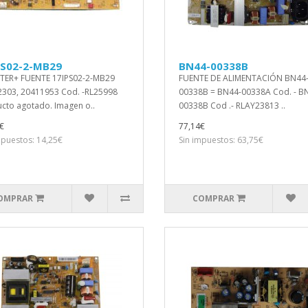
PS02-2-MB29
BN44-00338B
TER+ FUENTE 17IPS02-2-MB29
FUENTE DE ALIMENTACIÓN BN44
303, 20411953 Cod. -RL25998
00338B = BN44-00338A Cod. - B
cto agotado. Imagen o..
00338B Cod .- RLAY23813 ..
€
77,14€
mpuestos: 14,25€
Sin impuestos: 63,75€
OMPRAR
COMPRAR