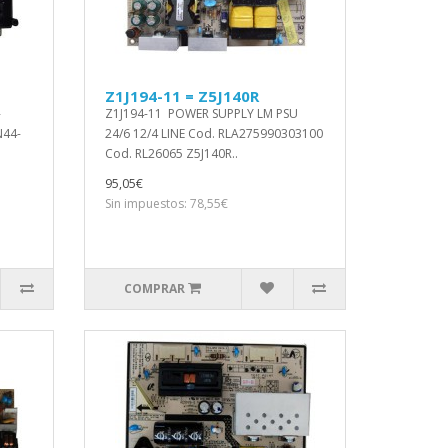
Z1J194-11 = Z5J140R
-
Z1J194-11 POWER SUPPLY LM PSU
N44-
24/6 12/4 LINE Cod. RLA275990303100
Cod. RL26065 Z5J140R..
95,05€
Sin impuestos: 78,55€
COMPRAR