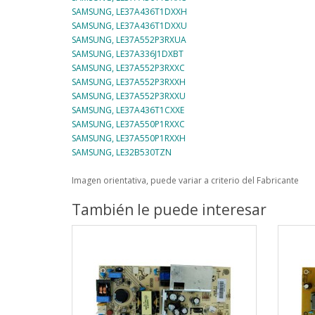
SAMSUNG, LE37A436T1DXXH
SAMSUNG, LE37A436T1DXXU
SAMSUNG, LE37A552P3RXUA
SAMSUNG, LE37A336J1DXBT
SAMSUNG, LE37A552P3RXXC
SAMSUNG, LE37A552P3RXXH
SAMSUNG, LE37A552P3RXXU
SAMSUNG, LE37A436T1CXXE
SAMSUNG, LE37A550P1RXXC
SAMSUNG, LE37A550P1RXXH
SAMSUNG, LE32B530TZN
Imagen orientativa, puede variar a criterio del Fabricante
También le puede interesar