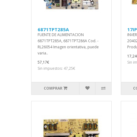
6871TPT285A
17I
FUENTE DE ALIMENTACION
INVER
6871TPT285A, 6871TPT286A Cod. -
20402
RL26054 Imagen orientativa, puede
Produ
varia..
17,24
57,17€
Sin i
Sin impuestos: 47,25€
COMPRAR
C