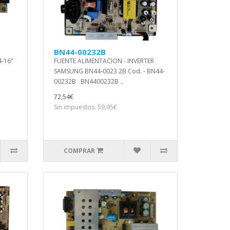
BN44-00232B
4-16"
FUENTE ALIMENTACION - INVERTER
SAMSUNG BN44-0023 2B Cod. - BN44-
00232B BN4400232B ..
72,54€
Sin impuestos: 59,95€
COMPRAR