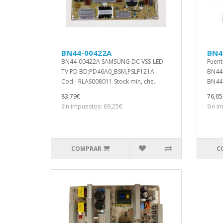
BN44-00422A
BN4
BN44-00422A SAMSUNG DC VSS-LED
Fuent
TV PD BD;PD46A0_BSM,PSLF121A
BN44-
Cod.- RLAS008011 Stock min, che..
BN44
83,79€
76,05
Sin impuestos: 69,25€
Sin i
COMPRAR
C