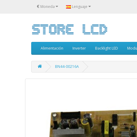
€
Moneda
Lenguaje
Alimentación
Inverter
Backlight LED
Modu
BN44-00216A