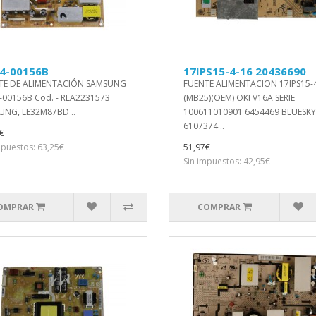
4-00156B
17IPS15-4-16 20436690
TE DE ALIMENTACIÓN SAMSUNG
FUENTE ALIMENTACION 17IPS15-
-00156B Cod. - RLA2231573
(MB25)(OEM) OKI V16A SERIE
UNG, LE32M87BD ..
100611010901 6454469 BLUESKY
6107374 ..
€
mpuestos: 63,25€
51,97€
Sin impuestos: 42,95€
OMPRAR
COMPRAR