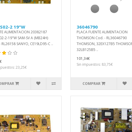
PS02-2 19"W
36046790
TE ALIMENTACION 20382187
PLACA FUENTE ALIMENTACION
02-2-19"W SAM-SV A (MB24H)
THOMSON Cod. - RL36046790
- RL26158 SANYO, CE19LD95-C ..
THOMSON, 32EX127B5 THOMSO
32LB125B5 ..
101,34€
€
Sin impuestos: 83,75€
mpuestos: 23,25€
OMPRAR
COMPRAR