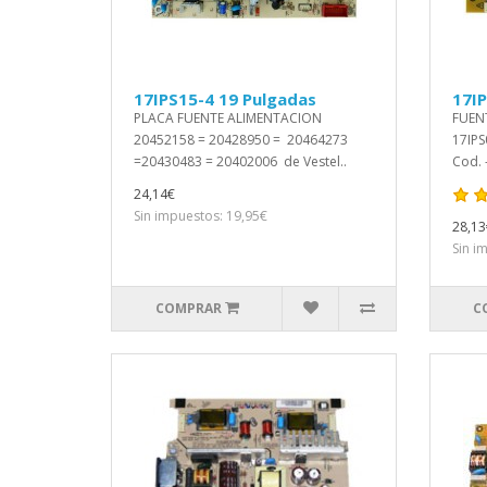
17IPS15-4 19 Pulgadas
17I
PLACA FUENTE ALIMENTACION
FUEN
20452158 = 20428950 = 20464273
17IPS
=20430483 = 20402006 de Vestel..
Cod. 
24,14€
Sin impuestos: 19,95€
28,13
Sin i
COMPRAR
C