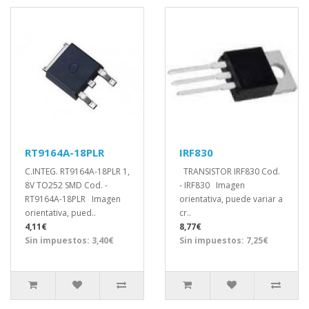
RT9164A-18PLR
IRF830
C.INTEG. RT9164A-18PLR 1,
TRANSISTOR IRF830 Cod.
8V TO252 SMD Cod. -
- IRF830 Imagen
RT9164A-18PLR Imagen
orientativa, puede variar a
orientativa, pued..
cr..
4,11€
8,77€
Sin impuestos: 3,40€
Sin impuestos: 7,25€