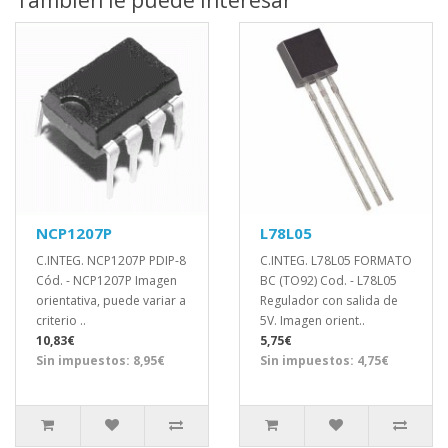
NCP1207P
L78L05
C.INTEG. NCP1207P PDIP-8
C.INTEG. L78L05 FORMATO
Cód. - NCP1207P Imagen
BC (TO92) Cod. - L78L05
orientativa, puede variar a
Regulador con salida de
criterio ..
5V. Imagen orient..
10,83€
5,75€
Sin impuestos: 8,95€
Sin impuestos: 4,75€