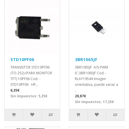
STD10PF06
3BR1065JF
TRANSISTOR STD10PF06
3BR1065JF A/S-PWM
(TO-252) (PARA MONITOR
IC:3BR1065JF Cod. -
TFT) 10PF06 Cod. -
RLAY19549 Imagen
STD10PF06 HP,..
orientativa, puede variar a
6,35€
..
Sin impuestos: 5,25€
20,87€
Sin impuestos: 17,25€