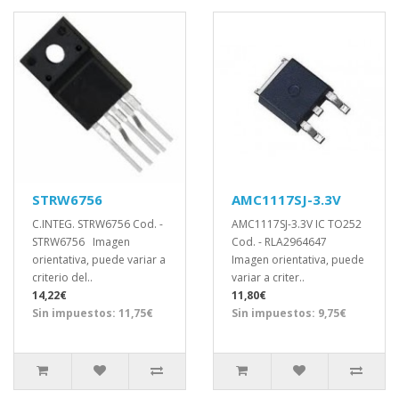
STRW6756
AMC1117SJ-3.3V
C.INTEG. STRW6756 Cod. -
AMC1117SJ-3.3V IC TO252
STRW6756 Imagen
Cod. - RLA2964647
orientativa, puede variar a
Imagen orientativa, puede
criterio del..
variar a criter..
14,22€
11,80€
Sin impuestos: 11,75€
Sin impuestos: 9,75€