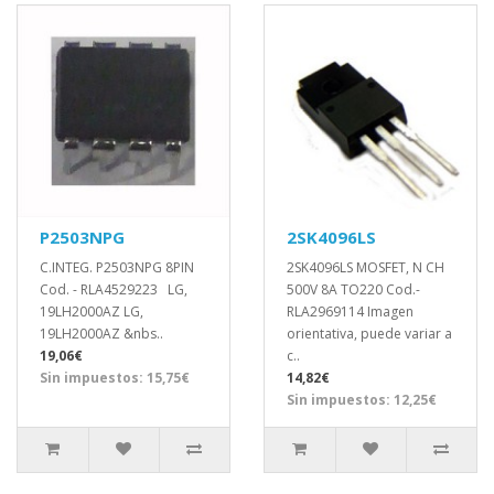
P2503NPG
2SK4096LS
C.INTEG. P2503NPG 8PIN
2SK4096LS MOSFET, N CH
Cod. - RLA4529223 LG,
500V 8A TO220 Cod.-
19LH2000AZ LG,
RLA2969114 Imagen
19LH2000AZ &nbs..
orientativa, puede variar a
19,06€
c..
Sin impuestos: 15,75€
14,82€
Sin impuestos: 12,25€