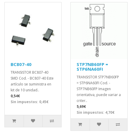
BC807-40
STP7NB60FP =
STP6NA60FI
TRANSISTOR BC807-40
TRANSISTOR STP7NB60FP
SMD Cod. - BC807-40 Este
= STP6NA60FI Cod. -
artículo se suministra en
STP7NB60FP Imagen
kit de 10 unidad..
orientativa, puede variar a
0,54€
criter..
Sin impuestos: 0,45€
5,69€
Sin impuestos: 4,70€