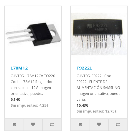
L78M12
F9222L
C.INTEG. L78M12CV TO220
C.INTEG. F9222L Cod. -
Cod. - L78M12 Regulador
F9222L FUENTE DE
con salida a 12V Imagen
ALIMENTACIÓN SAMSUNG
orientativa, puede..
Imagen orientativa, puede
5,14€
varia..
Sin impuestos: 4,25€
15,43€
Sin impuestos: 12,75€