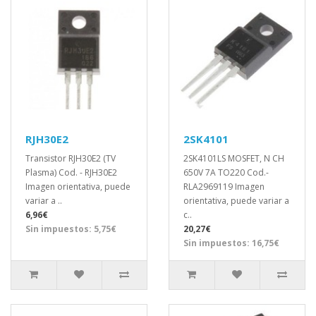
RJH30E2
2SK4101
Transistor RJH30E2 (TV
2SK4101LS MOSFET, N CH
Plasma) Cod. - RJH30E2
650V 7A TO220 Cod.-
Imagen orientativa, puede
RLA2969119 Imagen
variar a ..
orientativa, puede variar a
6,96€
c..
Sin impuestos: 5,75€
20,27€
Sin impuestos: 16,75€