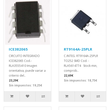
ICE382065
RT9164A-25PLR
CIRCUITO INTEGRADO
C.INTEG. RT9164A-25PLR
ICE382065 Cod.-
TO252 SMD Cod. -
RLA3555410 Imagen
RLA5614774 Stock min,
orientativa, puede variar a
comprob..
criterio del..
22,69€
23,29€
Sin impuestos: 18,75€
Sin impuestos: 19,25€