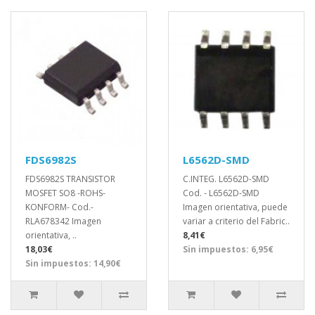
FDS6982S
L6562D-SMD
FDS6982S TRANSISTOR
C.INTEG. L6562D-SMD
MOSFET SO8 -ROHS-
Cod. - L6562D-SMD
KONFORM- Cod.-
Imagen orientativa, puede
RLA678342 Imagen
variar a criterio del Fabric..
orientativa, ..
8,41€
18,03€
Sin impuestos: 6,95€
Sin impuestos: 14,90€