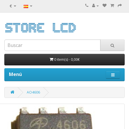
€
0 item(s)
-
0,00€
Menú
AO4606