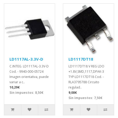
LD1117AL-3.3V-D
LD1117DT18
C.INTEG. LD1117AL-3.3V-D
LD1117DT18 V REG LDO
Cod. - 9940-000-05724
+1.8V,SMD,1117,DPAK-3
Imagen orientativa, puede
TYP:LD1117DT18 Cod. -
variar a c..
RLA3795788 Circuito
10,29€
regulad..
Sin impuestos: 8,50€
9,08€
Sin impuestos: 7,50€