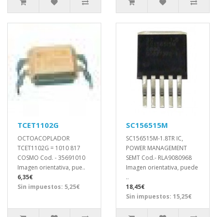
TCET1102G
SC156515M
OCTOACOPLADOR
SC156515M-1.8TR IC,
TCET1102G = 1010 817
POWER MANAGEMENT
COSMO Cod. - 35691010
SEMT Cod.- RLA9080968
Imagen orientativa, pue..
Imagen orientativa, puede
6,35€
..
Sin impuestos: 5,25€
18,45€
Sin impuestos: 15,25€