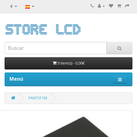
€
0 item(s)
-
0,00€
Menú
FAN7311M