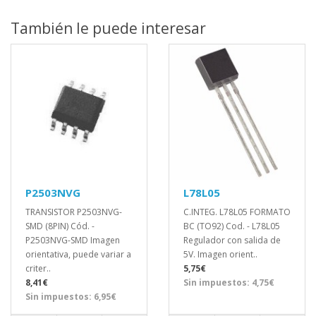
También le puede interesar
P2503NVG
L78L05
TRANSISTOR P2503NVG-
C.INTEG. L78L05 FORMATO
SMD (8PIN) Cód. -
BC (TO92) Cod. - L78L05
P2503NVG-SMD Imagen
Regulador con salida de
orientativa, puede variar a
5V. Imagen orient..
criter..
5,75€
8,41€
Sin impuestos: 4,75€
Sin impuestos: 6,95€