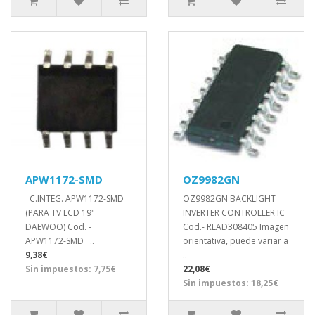
APW1172-SMD
OZ9982GN
C.INTEG. APW1172-SMD
OZ9982GN BACKLIGHT
(PARA TV LCD 19"
INVERTER CONTROLLER IC
DAEWOO) Cod. -
Cod.- RLAD308405 Imagen
APW1172-SMD ..
orientativa, puede variar a
9,38€
..
Sin impuestos: 7,75€
22,08€
Sin impuestos: 18,25€