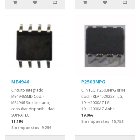
ME4946
P2503NPG
Circuito integrado
C.INTEG. P2503NPG 8PIN
ME4946SMD Cod. -
Cod. - RLA4529223 LG,
ME4946 Stok limitado,
19LH2000AZ LG,
consultar disponibilidad
19LH2000AZ &nbs..
SUPRATEC..
19,06€
11,19€
Sin impuestos: 15,75€
Sin impuestos: 9,25€