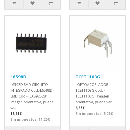
L6598D
TCET1103G
L6598D SMD CIRCUITO
OPTOACOPLADOR
INTEGRADO Cod.-L6598D-
TCET1103G Cod. -
SMD Cod.-RLA8925281
TCET1103G Imagen
Imagen orientativa, puede
orientativa, puede var..
va..
6,35€
13,61€
Sin impuestos: 5,25€
Sin impuestos: 11,25€