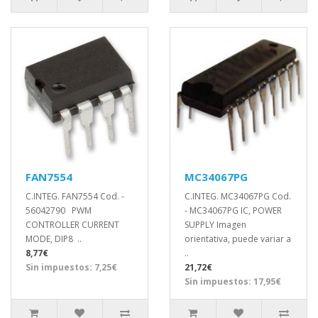
FAN7554
MC34067PG
C.INTEG. FAN7554 Cod. -
C.INTEG. MC34067PG Cod.
56042790 PWM
- MC34067PG IC, POWER
CONTROLLER CURRENT
SUPPLY Imagen
MODE, DIP8 ..
orientativa, puede variar a
8,77€
..
Sin impuestos: 7,25€
21,72€
Sin impuestos: 17,95€