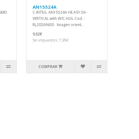
AN15524A
 SMD
C.INTEG. AN15524A HE.ASY.56-
VERTICAL with W/C.HOL Cod. -
RL20269430 Imagen orient..
9,62€
Sin impuestos: 7,95€
COMPRAR