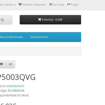
Mi Cuenta
Solicitar repuesto
Su Cesta
Pagar
0 item(s)
-
0,00€
Reacondicionado
Smartphones
P5003QVG
rca:
manufacturer
digo: RLA4860338
sponibilidad: En Stock