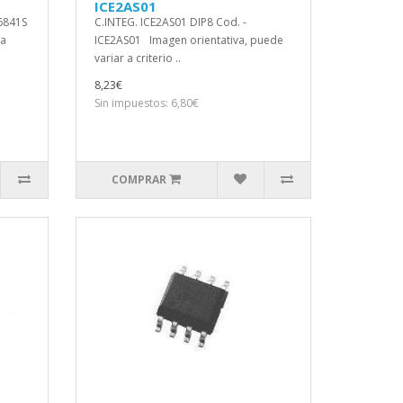
ICE2AS01
6841S
C.INTEG. ICE2AS01 DIP8 Cod. -
 a
ICE2AS01 Imagen orientativa, puede
variar a criterio ..
8,23€
Sin impuestos: 6,80€
COMPRAR