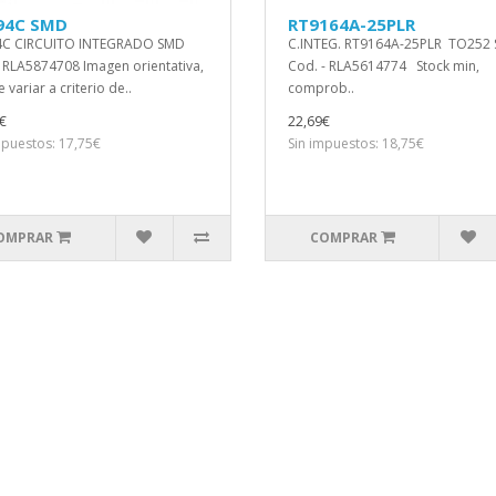
94C SMD
RT9164A-25PLR
4C CIRCUITO INTEGRADO SMD
C.INTEG. RT9164A-25PLR TO252
 RLA5874708 Imagen orientativa,
Cod. - RLA5614774 Stock min,
variar a criterio de..
comprob..
€
22,69€
mpuestos: 17,75€
Sin impuestos: 18,75€
OMPRAR
COMPRAR