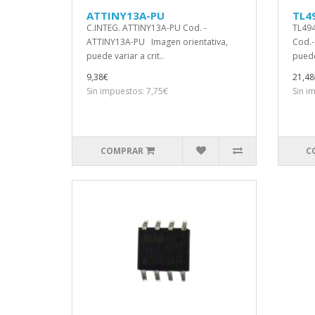
ATTINY13A-PU
TL4
C.INTEG. ATTINY13A-PU Cod. -
TL49
ATTINY13A-PU Imagen orientativa,
Cod.-
puede variar a crit..
puede 
9,38€
21,48
Sin impuestos: 7,75€
Sin i
COMPRAR
C