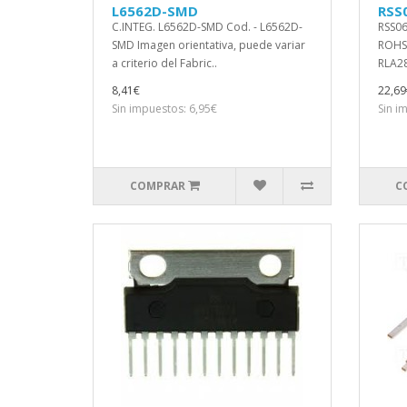
L6562D-SMD
RSS
C.INTEG. L6562D-SMD Cod. - L6562D-
RSS0
SMD Imagen orientativa, puede variar
ROHS-
a criterio del Fabric..
RLA28
8,41€
22,69
Sin impuestos: 6,95€
Sin i
COMPRAR
C