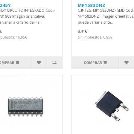
245Y
MP1583DNZ
45Y CIRCUITO INTEGRADO Cod.-
C.INTEG. MP1583DNZ - SMD Cod.
31909 Imagen orientativa,
MP1583DNZ Imagen orientativa
variar a criterio del Fa..
puede variar a crite..
€
8,41€
mpuestos: 19,95€
Sin impuestos: 6,95€
OMPRAR
COMPRAR