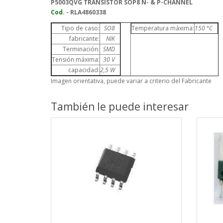
P5003QVG
TRANSISTOR SOP8 N- & P-CHANNEL
Cod.
- RLA4860338
Tipo de caso:
SO8
Temperatura máxima:
150 °C
fabricante:
NIK
Terminación:
SMD
Tensión máxima:
30 V
capacidad:
2,5 W
Imagen orientativa, puede variar a criterio del Fabricante
También le puede interesar