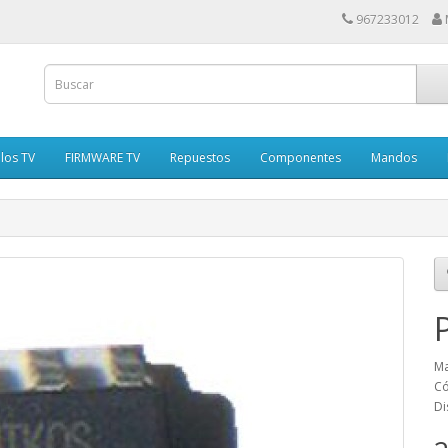
967233012
los TV
FIRMWARE TV
Repuestos
Componentes
Mandos
Ma
Có
Di