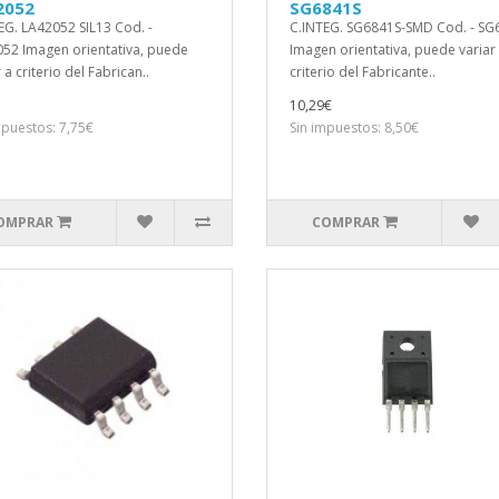
2052
SG6841S
EG. LA42052 SIL13 Cod. -
C.INTEG. SG6841S-SMD Cod. - SG
52 Imagen orientativa, puede
Imagen orientativa, puede variar
 a criterio del Fabrican..
criterio del Fabricante..
10,29€
mpuestos: 7,75€
Sin impuestos: 8,50€
OMPRAR
COMPRAR