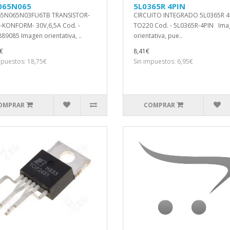
065N065
5L0365R 4PIN
65N065N03FU6TB TRANSISTOR-
CIRCUITO INTEGRADO 5L0365R 4
KONFORM- 30V,6,5A Cod. -
TO220 Cod. - 5L0365R-4PIN Ima
89085 Imagen orientativa, ..
orientativa, pue..
€
8,41€
mpuestos: 18,75€
Sin impuestos: 6,95€
OMPRAR
COMPRAR