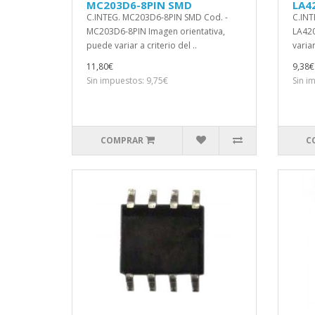
MC203D6-8PIN SMD
LA4
C.INTEG. MC203D6-8PIN SMD Cod. -
C.INT
MC203D6-8PIN Imagen orientativa,
LA420
puede variar a criterio del ..
variar
11,80€
9,38€
Sin impuestos: 9,75€
Sin i
COMPRAR
C