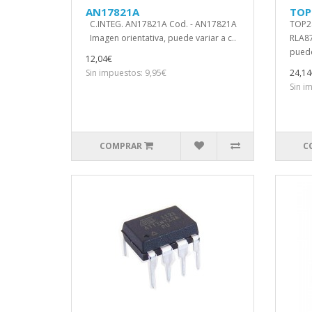
AN17821A
TOP
C.INTEG. AN17821A Cod. - AN17821A
TOP2
Imagen orientativa, puede variar a c..
RLA87
puede 
12,04€
Sin impuestos: 9,95€
24,14
Sin i
COMPRAR
C