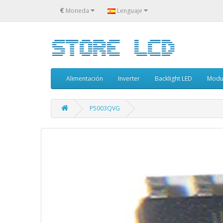
€
Moneda
Lenguaje
Alimentación
Inverter
Backlight LED
Modu
P5003QVG