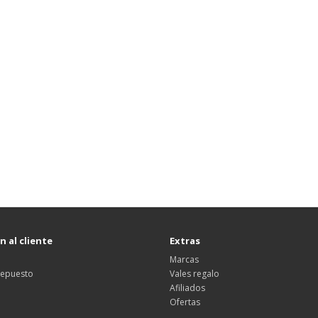
 al cliente
Extras
Marcas
 repuesto
Vales regalo
Afiliados
Ofertas