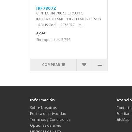
IRF7807Z
C.INTEG. IRF7807Z CIRCUITO
INTEGRADO SMD LÓGICO MOSFET SO8
- ROHS Cod. - IRF7807Z Im..
6,96€
Sin impuestos: 5,75€
COMPRAR
Información
Atención
Sobre Nosotros
Contacto
Política de privacidad
Solicitar
Terminos y Condiciones
SiteMap
Opciones de Envio
Opciones de Pago