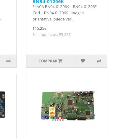
BN94-01206K
PLACA BN94-01206K = BN94-01206F
Cod. - BN94-01206K Imagen
..
orientativa, puede vari..
115,25€
Sin impuestos: 95,25€
COMPRAR