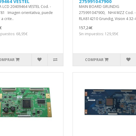
09464 VESTEL
275991047900
 LCD 20409464 VESTEL Cod. -
MAIN BOARD GRUNDIG
81 Imagen orientativa, puede
275991047900, NH4 MZZ Cod. -
 a crite..
RLA814210 Grundig, Vision 4 32-4
€
157,24€
mpuestos: 68,95€
Sin impuestos: 129,95€
OMPRAR
COMPRAR