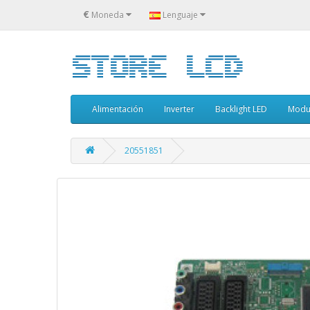
€
Moneda
Lenguaje
Alimentación
Inverter
Backlight LED
Modu
20551851