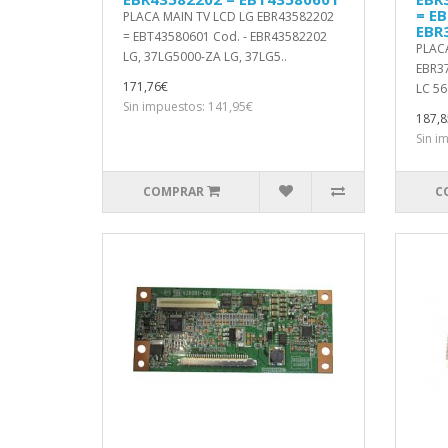
= E
PLACA MAIN TV LCD LG EBR43582202
EBR
= EBT43580601 Cod. - EBR43582202
PLAC
LG, 37LG5000-ZA LG, 37LG5..
EBR3
171,76€
LC 56
Sin impuestos: 141,95€
187,8
Sin i
COMPRAR
C