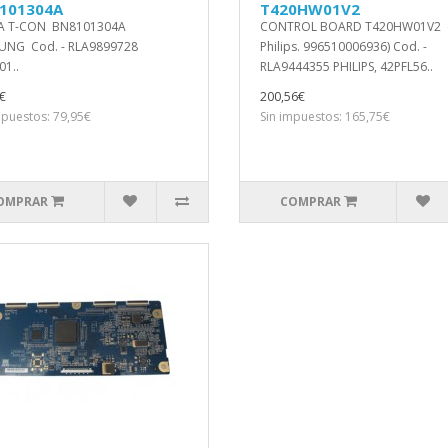
101304A
T420HW01V2
A T-CON BN8101304A
CONTROL BOARD T420HW01V2 (
UNG Cod. - RLA9899728
Philips. 996510006936) Cod. -
1..
RLA9444355 PHILIPS, 42PFL56..
€
200,56€
mpuestos: 79,95€
Sin impuestos: 165,75€
OMPRAR
COMPRAR