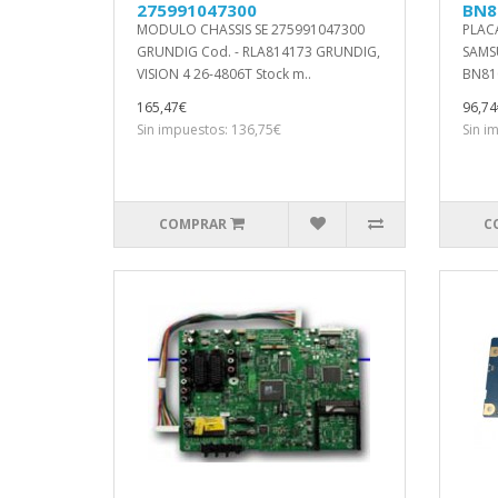
275991047300
BN8
MODULO CHASSIS SE 275991047300
PLAC
GRUNDIG Cod. - RLA814173 GRUNDIG,
SAMS
VISION 4 26-4806T Stock m..
BN810
165,47€
96,74
Sin impuestos: 136,75€
Sin i
COMPRAR
C