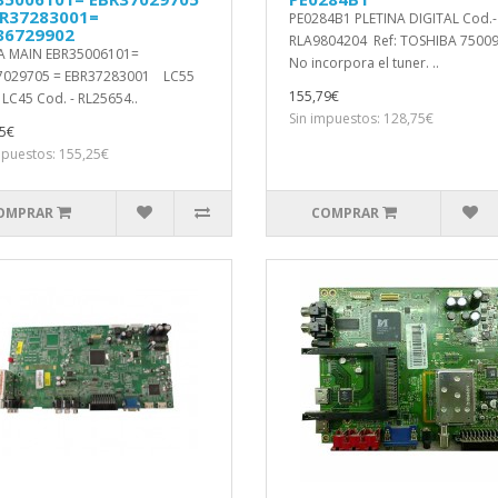
BR37283001=
PE0284B1 PLETINA DIGITAL Cod.-
36729902
RLA9804204 Ref: TOSHIBA 7500
A MAIN EBR35006101=
No incorpora el tuner. ..
7029705 = EBR37283001 LC55
155,79€
 LC45 Cod. - RL25654..
Sin impuestos: 128,75€
5€
mpuestos: 155,25€
OMPRAR
COMPRAR