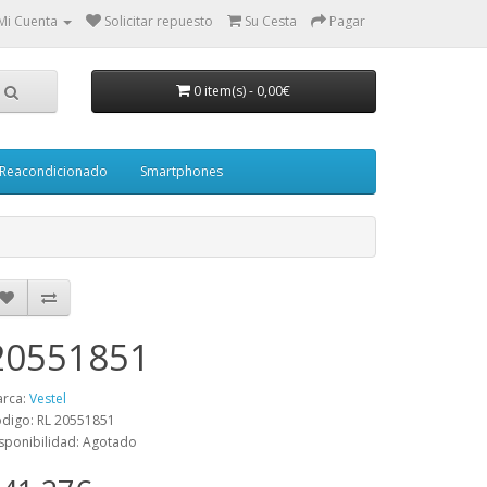
Mi Cuenta
Solicitar repuesto
Su Cesta
Pagar
0 item(s)
-
0,00€
Reacondicionado
Smartphones
20551851
rca:
Vestel
digo: RL 20551851
sponibilidad: Agotado