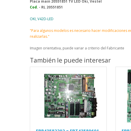
Placa main 20551851 TV LED Oki, Vestel
Cod.
- RL 20551851
OKI, V42D-LED
"Para algunos modelos es necesario hacer modificaciones en
realizarlas."
Imagen orientativa, puede variar a criterio del Fabricante
También le puede interesar
EBR43582202 = EBT43580601
EBR