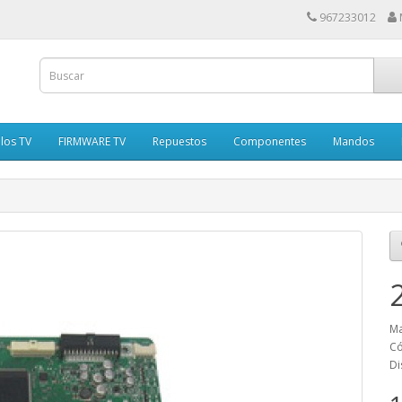
967233012
los TV
FIRMWARE TV
Repuestos
Componentes
Mandos
Ma
Có
Di