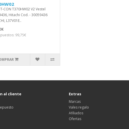
0HW02
 T-CON T370HW02 V2 Vestel
436, Hitachi Cod. - 30059436
HI, L37V01E..
0€
mpuestos: 99,75€
OMPRAR
 al cliente
Extras
Marcas
 repuesto
Vales regalo
Afiliados
Ofertas