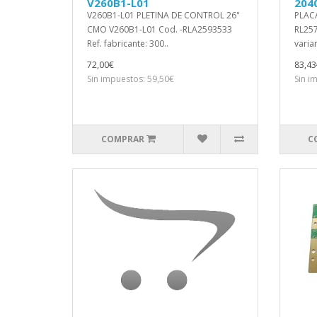
V260B1-L01
204
V260B1-L01 PLETINA DE CONTROL 26"
PLACA
CMO V260B1-L01 Cod. -RLA2593533
RL257
Ref. fabricante: 300..
variar
72,00€
83,43
Sin impuestos: 59,50€
Sin i
COMPRAR
C