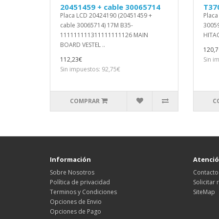
20451459 + cable 30065714
T37
Placa LCD 20424190 (20451459 +
Placa
cable 30065714) 17M B35-
30059
111111111311111111126 MAIN
HITAC
BOARD VESTEL ..
120,7
112,23€
Sin i
Sin impuestos: 92,75€
COMPRAR
C
Información
Atención
Sobre Nosotros
Contacto
Política de privacidad
Solicitar
Terminos y Condiciones
SiteMap
Opciones de Envio
Opciones de Pago