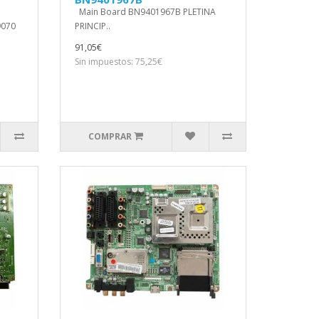
Main Board BN9401967B PLETINA
9070
PRINCIP..
91,05€
Sin impuestos: 75,25€
COMPRAR