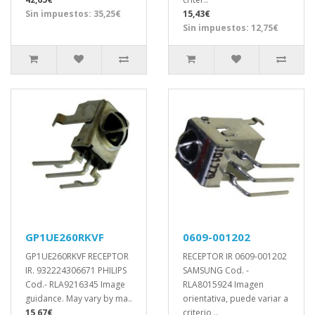
Sin impuestos: 35,25€
15,43€
Sin impuestos: 12,75€
GP1UE260RKVF
0609-001202
GP1UE260RKVF RECEPTOR
RECEPTOR IR 0609-001202
IR. 932224306671 PHILIPS
SAMSUNG Cod. -
Cod.- RLA9216345 Image
RLA8015924 Imagen
guidance. May vary by ma..
orientativa, puede variar a
15,67€
criterio ..