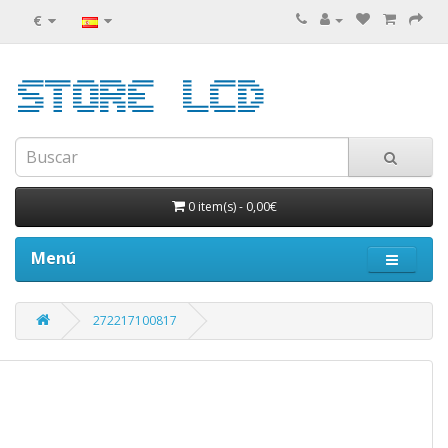
€
0 item(s)
-
0,00€
Menú
272217100817