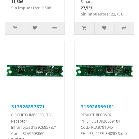
11,50€
Situac..
Sin impuestos: 9,50€
27,53€
Sin impuestos: 22,75€
313926857871
313926859181
CIRCUITO IMPRESO, T.V.
REMOTE RECEIVER
Receptor
PHILIPS 313926859181
Infrarrojos 313926857871
Cod.- RLA9781045
Cod. - RLA9603860
PHILIPS, 42PFL3403D Stock