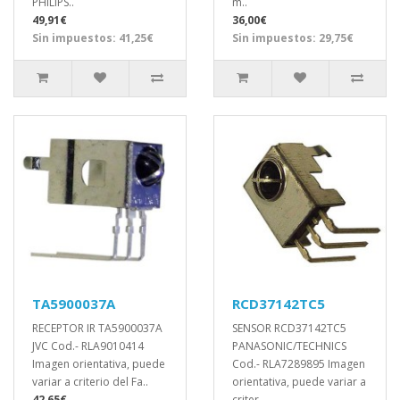
PHILIPS..
m..
49,91€
36,00€
Sin impuestos: 41,25€
Sin impuestos: 29,75€
TA5900037A
RCD37142TC5
RECEPTOR IR TA5900037A
SENSOR RCD37142TC5
JVC Cod.- RLA9010414
PANASONIC/TECHNICS
Imagen orientativa, puede
Cod.- RLA7289895 Imagen
variar a criterio del Fa..
orientativa, puede variar a
42,65€
criter..