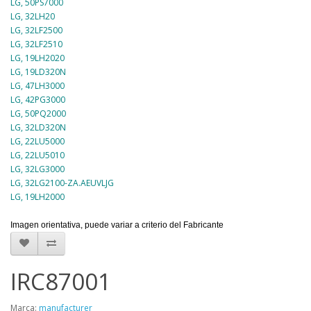
LG, 50PS7000
LG, 32LH20
LG, 32LF2500
LG, 32LF2510
LG, 19LH2020
LG, 19LD320N
LG, 47LH3000
LG, 42PG3000
LG, 50PQ2000
LG, 32LD320N
LG, 22LU5000
LG, 22LU5010
LG, 32LG3000
LG, 32LG2100-ZA.AEUVLJG
LG, 19LH2000
Imagen orientativa, puede variar a criterio del Fabricante
IRC87001
Marca:
manufacturer