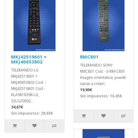
MKJ42519601 =
RMC801
MKJ40653802
TELEMANDO SONY
TELEMANDO LG
RMC801 Cod. - E-RM-C801
MKJ42519601 =
Imagen orientativa, puede
MKJ40653802 Cod. -
variar a criteri..
MKJ42519601 Cod.-
19,90€
RLA9818398 LG,
Sin impuestos: 16,45€
32LG20002..
34,67€
Sin impuestos: 28,65€