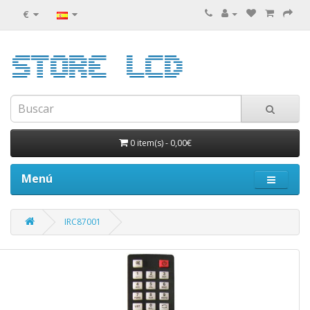
€
0 item(s)
-
0,00€
Menú
IRC87001