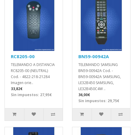
RC8205-00
BN59-00942A
TELEMANDO A DISTANCIA
TELEMANDO SAMSUNG
RC8205-00 (NEUTRAL)
BN59-00942A Cod. -
Cod. - 4822-218-21284
BN59-00942A SAMSUNG,
Imagen orie..
LE32B450 SAMSUNG,
33,82€
LE32B450C4W ..
Sin impuestos: 27,95€
36,00€
Sin impuestos: 29,75€