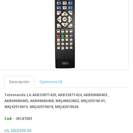
Descripción
Opiniones (0)
Telemando LG AKB33871420, AKB33871424, AKB69680403 ,
AKB69680405, AKB69680408, MKJ40653802, MKJ425196 01,
MKJ42519615, MKJ42519618, MKJ42519626
Cod.
- IRC87001
LG, 32LD320-ZA