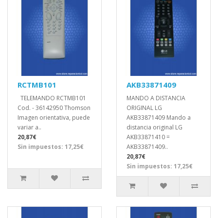
RCTMB101
AKB33871409
TELEMANDO RCTMB101
MANDO A DISTANCIA
Cod. - 36142950 Thomson
ORIGINAL LG
Imagen orientativa, puede
AKB33871409 Mando a
variar a..
distancia original LG
20,87€
AKB33871410 =
Sin impuestos: 17,25€
AKB33871409..
20,87€
Sin impuestos: 17,25€