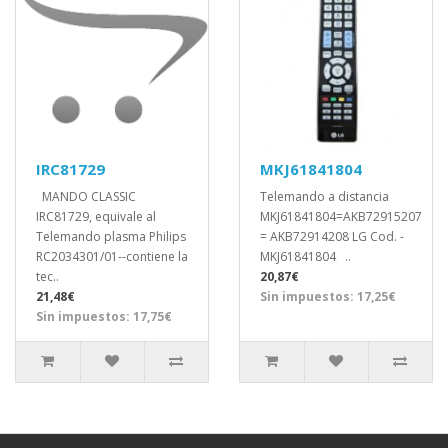
IRC81729
MKJ61841804
MANDO CLASSIC
Telemando a distancia
IRC81729, equivale al
MKJ61841804=AKB72915207
Telemando plasma Philips
= AKB72914208 LG Cod. -
RC2034301/01--contiene la
MKJ61841804 ..
tec..
20,87€
21,48€
Sin impuestos: 17,25€
Sin impuestos: 17,75€