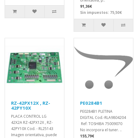
orientativa, p..
91,36€
Sin impuestos: 75,50€
RZ-42PX12X , RZ-
PE0284B1
42PY10X
PE0284B1 PLETINA
PLACA CONTROL LG
DIGITAL Cod.-RLA9804204
42X2A RZ-42PX12X , RZ-
Ref: TOSHIBA 75009070
42PY10X Cod. - RL25143
No incorpora el tuner. ..
Imagen orientativa, puede
155,79€