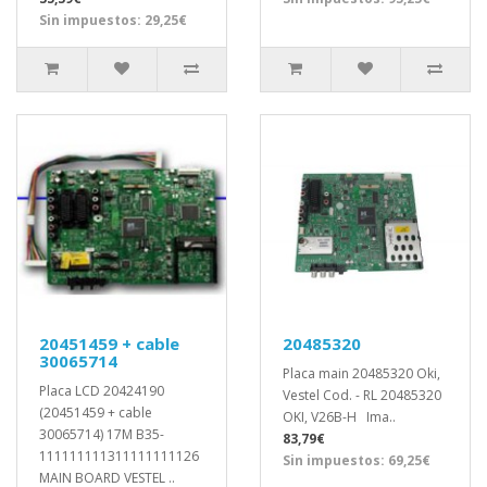
Sin impuestos: 29,25€
20451459 + cable
20485320
30065714
Placa main 20485320 Oki,
Placa LCD 20424190
Vestel Cod. - RL 20485320
(20451459 + cable
OKI, V26B-H Ima..
30065714) 17M B35-
83,79€
111111111311111111126
Sin impuestos: 69,25€
MAIN BOARD VESTEL ..