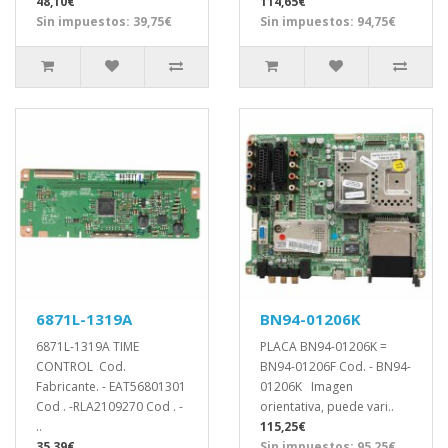
48,10€
114,65€
Sin impuestos: 39,75€
Sin impuestos: 94,75€
6871L-1319A
BN94-01206K
6871L-1319A TIME
PLACA BN94-01206K =
CONTROL Cod.
BN94-01206F Cod. - BN94-
Fabricante. - EAT56801301
01206K Imagen
Cod . -RLA2109270 Cod . -
orientativa, puede vari..
..
115,25€
35,39€
Sin impuestos: 95,25€