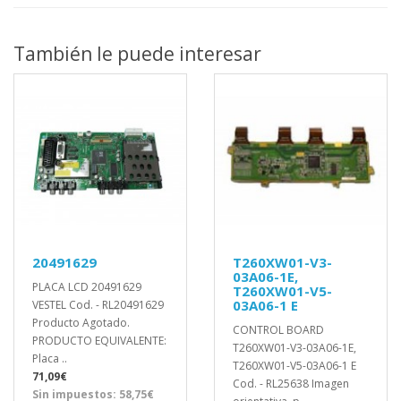
También le puede interesar
20491629
T260XW01-V3-
03A06-1E,
PLACA LCD 20491629
T260XW01-V5-
03A06-1 E
VESTEL Cod. - RL20491629
Producto Agotado.
CONTROL BOARD
PRODUCTO EQUIVALENTE:
T260XW01-V3-03A06-1E,
Placa ..
T260XW01-V5-03A06-1 E
71,09€
Cod. - RL25638 Imagen
Sin impuestos: 58,75€