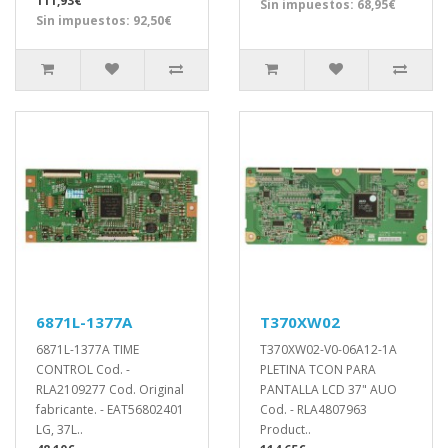
111,93€
Sin impuestos: 68,95€
Sin impuestos: 92,50€
6871L-1377A
T370XW02
6871L-1377A TIME
T370XW02-V0-06A12-1A
CONTROL Cod. -
PLETINA TCON PARA
RLA2109277 Cod. Original
PANTALLA LCD 37" AUO
fabricante. - EAT56802401
Cod. - RLA4807963
LG, 37L..
Product..