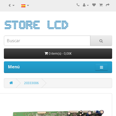
€
0 item(s)
-
0,00€
Menú
20333006