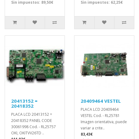
Sin impuestos: 89,50€
Sin impuestos: 62,25€
20413152 =
20409464 VESTEL
20418352
PLACA LCD 20409464
PLACA LCD 20413152 =
VESTEL Cod. - RL25781
20418352 PANEL CODE
Imagen orientativa, puede
30061998 Cod. - RL25757
variar a crite..
OKI, OKITVV26TD ..
83,43€