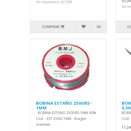
55,36
Sin impuestos: 62,50€
Sin i
COMPRAR
C
BOBINA ESTAÑO 250GRS-
BOB
1MM
0,5
BOBINA ESTANO 250GRS-1MM 60%
BOBI
Cod. - EST-250G-1MM Imagen
Cod. 
orientati..
17,24