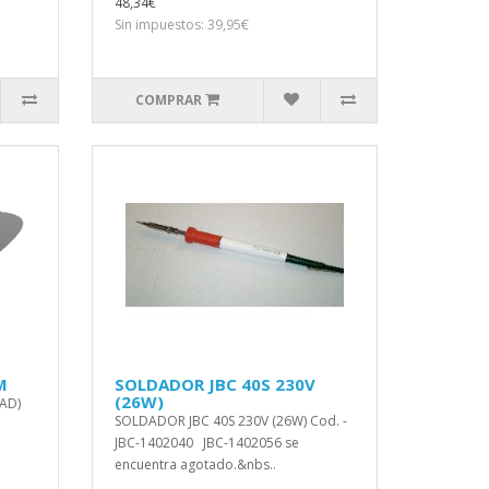
48,34€
Sin impuestos: 39,95€
COMPRAR
M
SOLDADOR JBC 40S 230V
(26W)
AD)
SOLDADOR JBC 40S 230V (26W) Cod. -
JBC-1402040 JBC-1402056 se
encuentra agotado.&nbs..