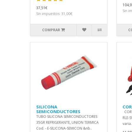
104,9
37,51€
Sin i
Sin impuestos: 31,00€
COMPRAR
C
SILICONA
COR
SEMICONDUCTORES
CORTA
TUBO SILICONA SEMICONDUCTORES
RLE-S
35GR REFRIGERANTE, UNION TERMICA
varia.
Cod. - E-SILICONA-SEMICON &nb..