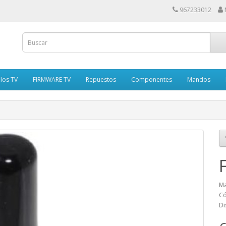
967233012
los TV
FIRMWARE TV
Repuestos
Componentes
Mandos
Ma
Có
Di