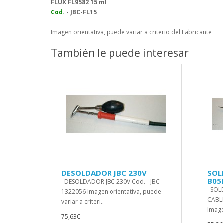
FLUX FL9582 15 ml
Cod.
- JBC-FL15
Imagen orientativa, puede variar a criterio del Fabricante
También le puede interesar
DESOLDADOR JBC 230V
SOL
B05
DESOLDADOR JBC 230V Cod. - JBC-
SOLD
1322056 Imagen orientativa, puede
CABLE
variar a criteri..
Image
75,63€