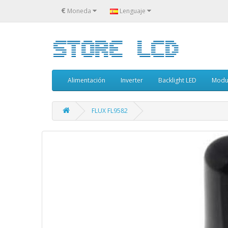
€
Moneda
Lenguaje
Alimentación
Inverter
Backlight LED
Modu
FLUX FL9582