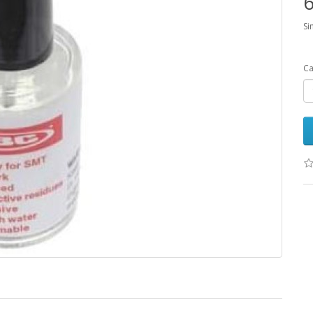
6
Si
Ca