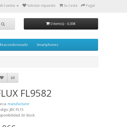
Mi Cuenta
Solicitar repuesto
Su Cesta
Pagar
0 item(s)
-
0,00€
Reacondicionado
Smartphones
FLUX FL9582
rca:
manufacturer
digo: JBC-FL15
sponibilidad: En Stock