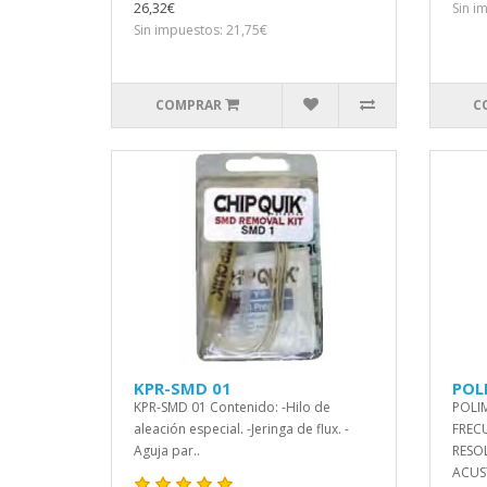
26,32€
Sin i
Sin impuestos: 21,75€
COMPRAR
C
KPR-SMD 01
POL
KPR-SMD 01 Contenido: -Hilo de
POLI
aleación especial. -Jeringa de flux. -
FREC
Aguja par..
RESO
ACUST