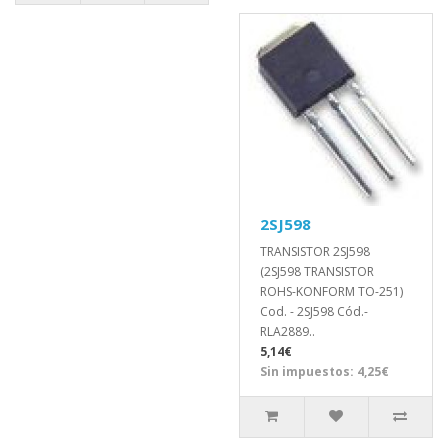
2SJ598
TRANSISTOR 2SJ598
(2SJ598 TRANSISTOR
ROHS-KONFORM TO-251)
Cod. - 2SJ598 Cód.-
RLA2889..
5,14€
Sin impuestos: 4,25€