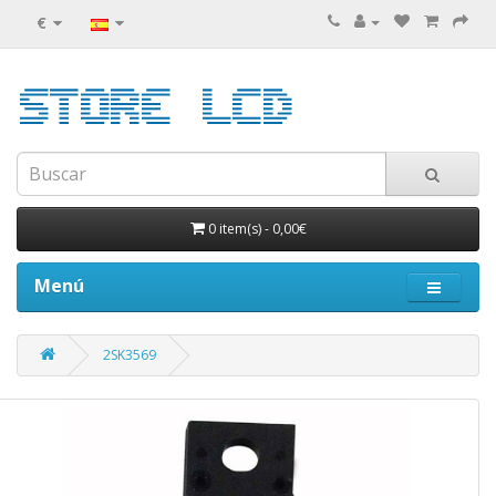
€
0 item(s)
-
0,00€
Menú
2SK3569