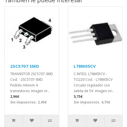
2SC5707 SMD
L78M05CV
TRANSISTOR 2SC5707-SMD
C.INTEG. L78M05CV -
Cod. - 2SC5707-SMD
TO220 Cod. - L78M05CV
Pedido míniom 4
Circuito regulador con
transistores. Imagen or..
salida de 5V. Imagen ori..
2,96€
5,75€
Sin impuestos: 2,45€
Sin impuestos: 4,75€