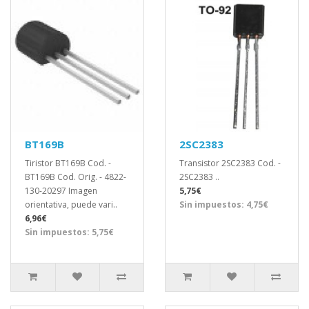
BT169B
2SC2383
Tiristor BT169B Cod. -
Transistor 2SC2383 Cod. -
BT169B Cod. Orig. - 4822-
2SC2383 ..
130-20297 Imagen
5,75€
orientativa, puede vari..
Sin impuestos: 4,75€
6,96€
Sin impuestos: 5,75€