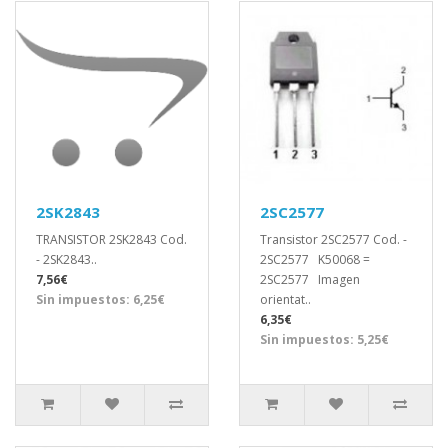
2SK2843
2SC2577
TRANSISTOR 2SK2843 Cod.
Transistor 2SC2577 Cod. -
- 2SK2843..
2SC2577 K50068 =
7,56€
2SC2577 Imagen
Sin impuestos: 6,25€
orientat..
6,35€
Sin impuestos: 5,25€