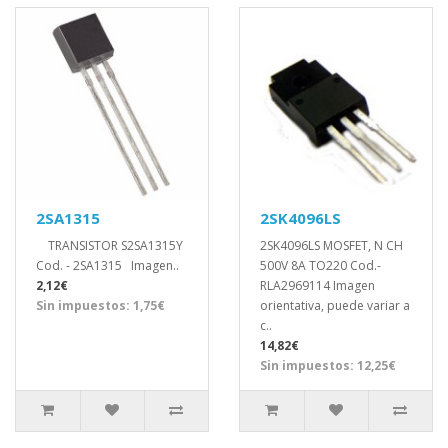
2SA1315
2SK4096LS
TRANSISTOR S2SA1315Y
2SK4096LS MOSFET, N CH
Cod. - 2SA1315 Imagen..
500V 8A TO220 Cod.-
2,12€
RLA2969114 Imagen
Sin impuestos: 1,75€
orientativa, puede variar a
c..
14,82€
Sin impuestos: 12,25€