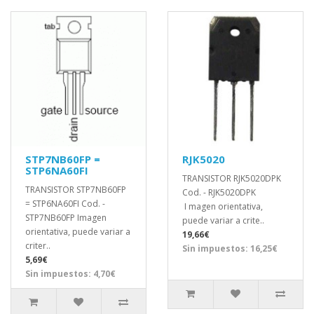
STP7NB60FP =
RJK5020
STP6NA60FI
TRANSISTOR RJK5020DPK
TRANSISTOR STP7NB60FP
Cod. - RJK5020DPK
= STP6NA60FI Cod. -
I magen orientativa,
STP7NB60FP Imagen
puede variar a crite..
orientativa, puede variar a
19,66€
criter..
Sin impuestos: 16,25€
5,69€
Sin impuestos: 4,70€