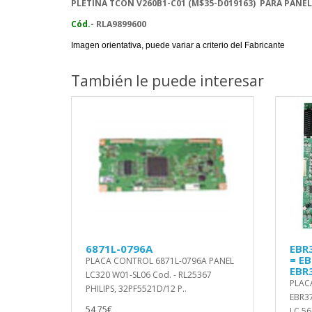
PLETINA TCON
V260B1-C01 (M$35-D019163) PARA PANEL
Cód.
- RLA9899600
Imagen orientativa, puede variar a criterio del Fabricante
También le puede interesar
6871L-0796A
EBR
= E
PLACA CONTROL 6871L-0796A PANEL
EBR
LC320 W01-SL06 Cod. - RL25367
PLAC
PHILIPS, 32PF5521D/12 P..
EBR3
54,75€
LC 56