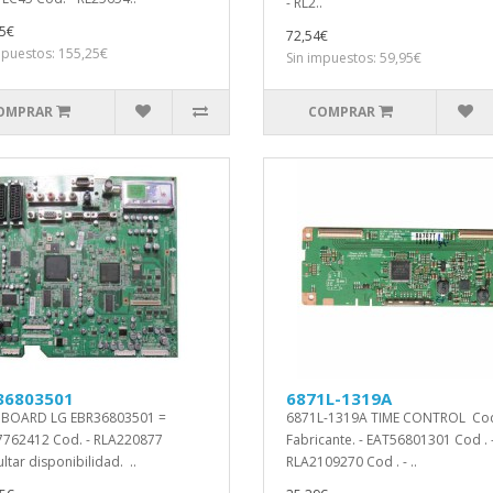
- RL2..
5€
72,54€
mpuestos: 155,25€
Sin impuestos: 59,95€
OMPRAR
COMPRAR
36803501
6871L-1319A
 BOARD LG EBR36803501 =
6871L-1319A TIME CONTROL Co
762412 Cod. - RLA220877
Fabricante. - EAT56801301 Cod . 
ltar disponibilidad. ..
RLA2109270 Cod . - ..