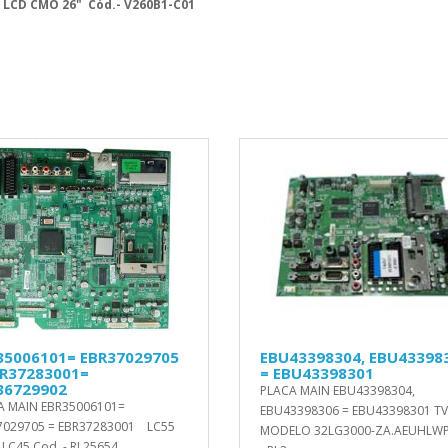
 LCD CMO 26" Cód.- V260B1-C01
35006101= EBR37029705
EBU43398304, EBU43398
BR37283001=
= EBU43398301
36729902
PLACA MAIN EBU43398304,
A MAIN EBR35006101=
EBU43398306 = EBU43398301 TV
7029705 = EBR37283001 LC55
MODELO 32LG3000-ZA.AEUHLWP
 LC45 Cod. - RL25654..