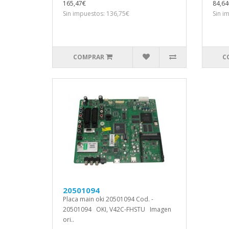
165,47€
84,64
Sin impuestos: 136,75€
Sin i
COMPRAR
C
20501094
Placa main oki 20501094 Cod. -
20501094 OKI, V42C-FHSTU Imagen
ori..