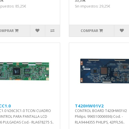
5€
35,39€
mpuestos: 85,25€
Sin impuestos: 29,25€
OMPRAR
COMPRAR
CC1.0
T420HW01V2
C1.0 V26C3C1.0 TCON CUADRO
CONTROL BOARD T420HW01V2 (
ONTROL PARA PANTALLA LCD
Philips. 996510006936) Cod. -
6 PULGADAS Cod.- RLA678275 S..
RLA9444355 PHILIPS, 42PFL56..