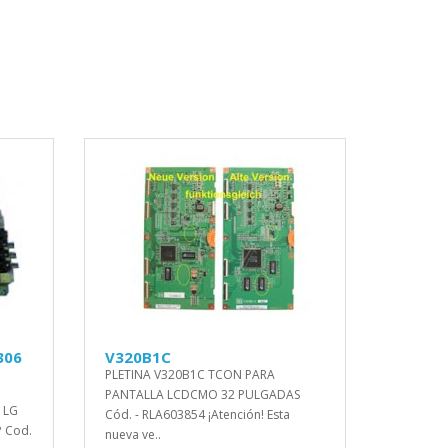
306
V320B1C
PLETINA V320B1C TCON PARA
PANTALLA LCDCMO 32 PULGADAS
 LG
Cód. - RLA603854 ¡Atención! Esta
 Cod.
nueva ve..