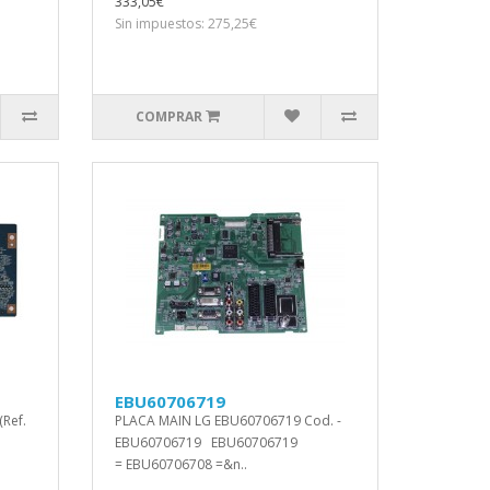
333,05€
Sin impuestos: 275,25€
COMPRAR
EBU60706719
Ref.
PLACA MAIN LG EBU60706719 Cod. -
EBU60706719 EBU60706719
= EBU60706708 =&n..