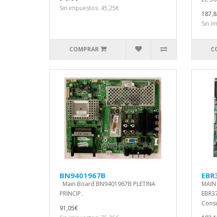
Sin impuestos: 45,25€
187,8
Sin i
COMPRAR
C
BN9401967B
EBR
Main Board BN9401967B PLETINA
MAIN
PRINCIP..
EBR37
Consu
91,05€