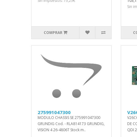
Sin impuestos: 75,25€
103,1
Sin i
COMPRAR
C
275991047300
V26
MODULO CHASSIS SE 275991047300
V26C
GRUNDIG Cod. - RLA814173 GRUNDIG,
DE C
VISION 4 26-4806T Stock m..
QDI 2