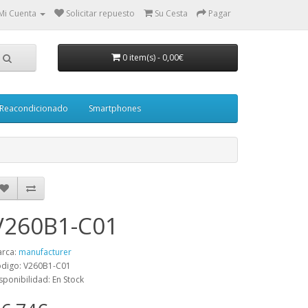
Mi Cuenta
Solicitar repuesto
Su Cesta
Pagar
0 item(s)
-
0,00€
Reacondicionado
Smartphones
V260B1-C01
rca:
manufacturer
digo: V260B1-C01
sponibilidad: En Stock