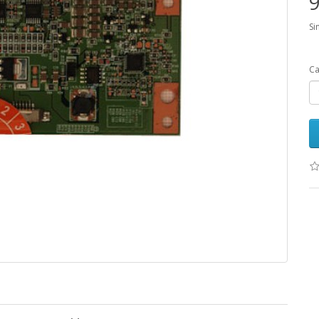
9
Si
Ca