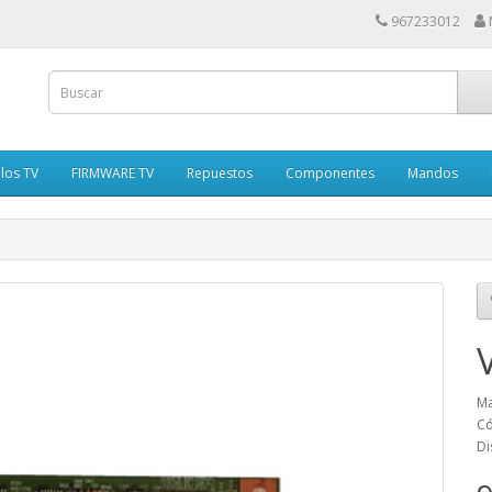
967233012
los TV
FIRMWARE TV
Repuestos
Componentes
Mandos
Ma
Có
Di