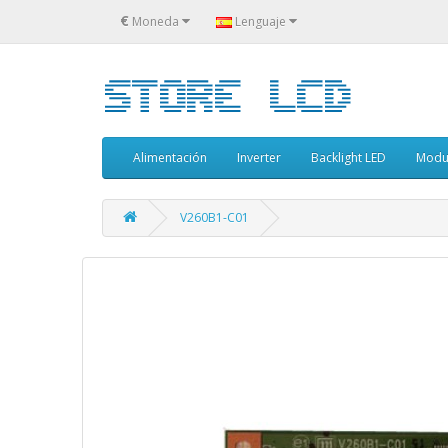
€
Moneda
Lenguaje
Alimentación
Inverter
Backlight LED
Modu
V260B1-C01