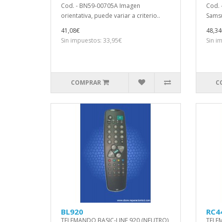
Cod. - BN59-00705A Imagen
Cod. 
orientativa, puede variar a criterio..
Samsu
41,08€
48,34
Sin impuestos: 33,95€
Sin i
COMPRAR
C
BL920
RC4
TELEMANDO BASIC-LINE 920 (NEUTRO)
TELE