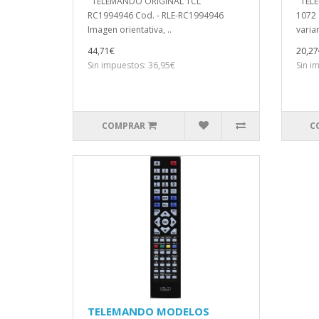
TELEMANDO ORIGINAL TCL
TELEM
RC1994946 Cod. - RLE-RC1994946
1072 
Imagen orientativa, ..
variar
44,71€
20,27
Sin impuestos: 36,95€
Sin i
COMPRAR
C
TELEMANDO MODELOS