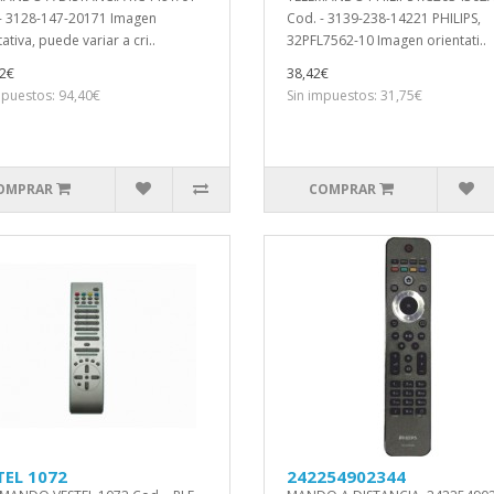
- 3128-147-20171 Imagen
Cod. - 3139-238-14221 PHILIPS,
ativa, puede variar a cri..
32PFL7562-10 Imagen orientati..
2€
38,42€
mpuestos: 94,40€
Sin impuestos: 31,75€
OMPRAR
COMPRAR
TEL 1072
242254902344