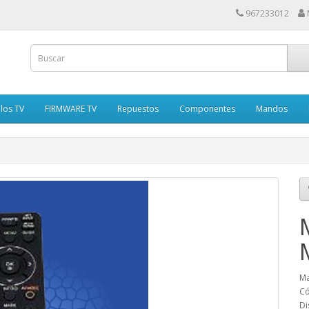
967233012
los TV
FIRMWARE TV
Repuestos
Componentes
Mandos
Ma
Có
Di