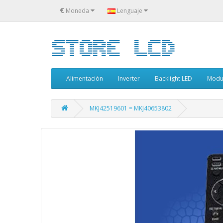
€
Moneda
Lenguaje
Alimentación
Inverter
Backlight LED
Modu
MKJ42519601 = MKJ40653802