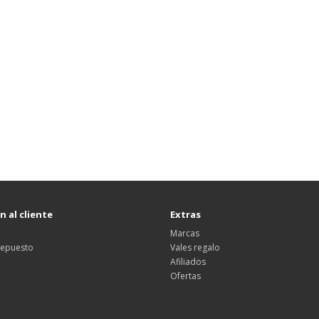
 al cliente
Extras
Marcas
 repuesto
Vales regalo
Afiliados
Ofertas