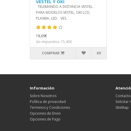
VESTEL Y OKI
TELEMANDO A DISTANCIA VESTEL.
PARA MODELOS VESTEL, OKI LCD,
PLASMA, LED. VES..
18,69€
Sin impuestos: 15,45€
COMPRAR
Información
Atención
Sobre Nosotros
Contacto
Política de privacidad
Solicitar
Terminos y Condiciones
SiteMap
Opciones de Envio
Opciones de Pago