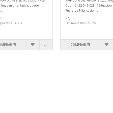
ANDO VESTEL 1072 Cod. - RLE-
MANDO A DISTANCIA 24225490
Imagen orientativa, puede
Cod. - 2422-549-02344 Situación:
..
Fuera de Fabricación ..
€
27,53€
mpuestos: 16,75€
Sin impuestos: 22,75€
OMPRAR
COMPRAR