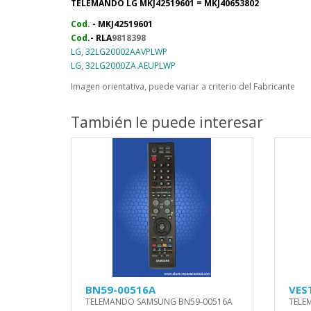
TELEMANDO LG MKJ42519601 = MKJ40653802
Cod.
- MKJ42519601
Cod
.- RLA
9818398
LG, 32LG20002AAVPLWP
LG, 32LG2000ZA.AEUPLWP
Imagen orientativa, puede variar a criterio del Fabricante
También le puede interesar
BN59-00516A
VES
TELEMANDO SAMSUNG BN59-00516A
TELE