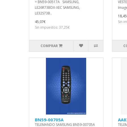
= BN59-00517A SAMSUNG,
VESTE
LE26R73BDX-XEC SAMSUNG,
Image
LE32S73B..
18,45
45,07€
Sin i
Sin impuestos: 37,25€
COMPRAR
C
BN59-00705A
AA8
TELEMANDO SAMSUNG BN59-00705A
TELE