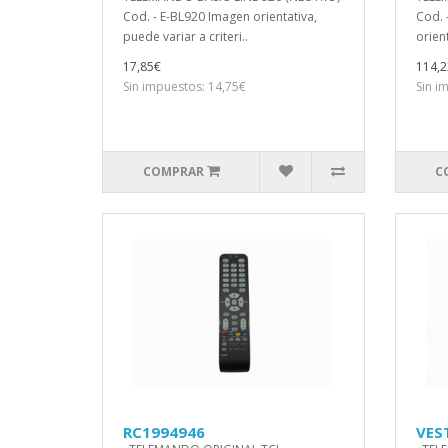
Cod. - E-BL920 Imagen orientativa,
Cod. 
puede variar a criteri..
orient
17,85€
114,2
Sin impuestos: 14,75€
Sin i
COMPRAR
C
RC1994946
VES