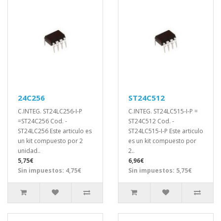
24C256
ST24C512
C.INTEG. ST24LC256-I-P
C.INTEG. ST24LC515-I-P =
=ST24C256 Cod. -
ST24C512 Cod. -
ST24LC256 Este articulo es
ST24LC515-I-P Este articulo
un kit compuesto por 2
es un kit compuesto por
unidad..
2..
5,75€
6,96€
Sin impuestos: 4,75€
Sin impuestos: 5,75€