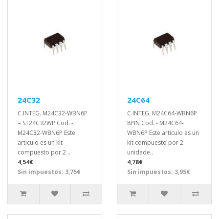
24C32
24C64
C.INTEG. M24C32-WBN6P
C.INTEG. M24C64-WBN6P
= ST24C32WP Cod. -
8PIN Cod. - M24C64-
M24C32-WBN6P Este
WBN6P Este articulo es un
articulo es un kit
kit compuesto por 2
compuesto por 2 ..
unidade..
4,54€
4,78€
Sin impuestos: 3,75€
Sin impuestos: 3,95€