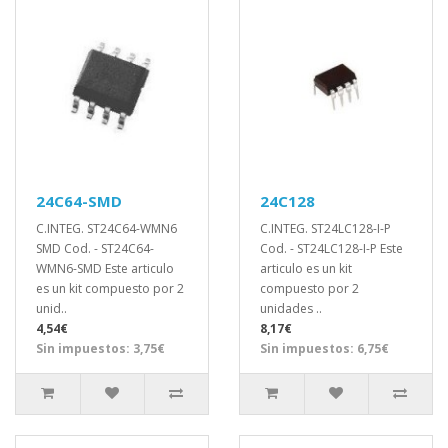
24C64-SMD
24C128
C.INTEG. ST24C64-WMN6
C.INTEG. ST24LC128-I-P
SMD Cod. - ST24C64-
Cod. - ST24LC128-I-P Este
WMN6-SMD Este articulo
articulo es un kit
es un kit compuesto por 2
compuesto por 2
unid..
unidades ..
4,54€
8,17€
Sin impuestos: 3,75€
Sin impuestos: 6,75€