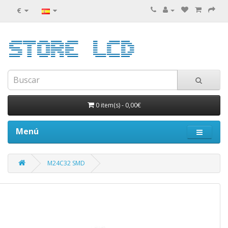
€
0 item(s)
-
0,00€
Menú
M24C32 SMD