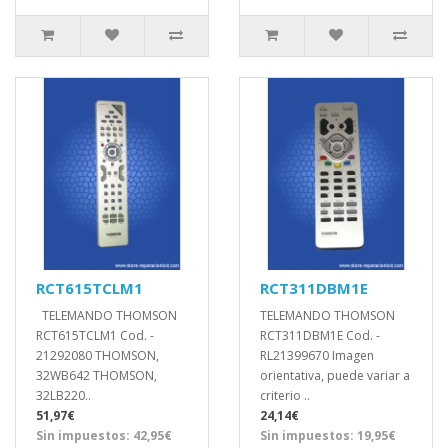
RCT615TCLM1
RCT311DBM1E
TELEMANDO THOMSON
TELEMANDO THOMSON
RCT615TCLM1 Cod. -
RCT311DBM1E Cod. -
21292080 THOMSON,
RL21399670 Imagen
32WB642 THOMSON,
orientativa, puede variar a
32LB220..
criterio ..
51,97€
24,14€
Sin impuestos: 42,95€
Sin impuestos: 19,95€