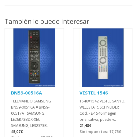
También le puede interesar
BN59-00516A
VESTEL 1546
TELEMANDO SAMSUNG
1546=1542 VESTEL SANYO,
BN59-00516A = BN59-
WELLSTA R, SCHNEIDER
00517A SAMSUNG,
Cod. - E-1546 Imagen
LE26R73BDX-XEC
orientativa, puede v..
SAMSUNG, LE32S73B..
21,48€
45,07€
Sin impuestos: 17,75€