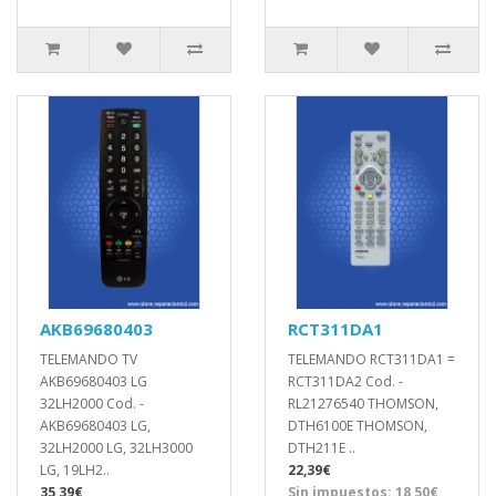
AKB69680403
RCT311DA1
TELEMANDO TV
TELEMANDO RCT311DA1 =
AKB69680403 LG
RCT311DA2 Cod. -
32LH2000 Cod. -
RL21276540 THOMSON,
AKB69680403 LG,
DTH6100E THOMSON,
32LH2000 LG, 32LH3000
DTH211E ..
LG, 19LH2..
22,39€
35,39€
Sin impuestos: 18,50€