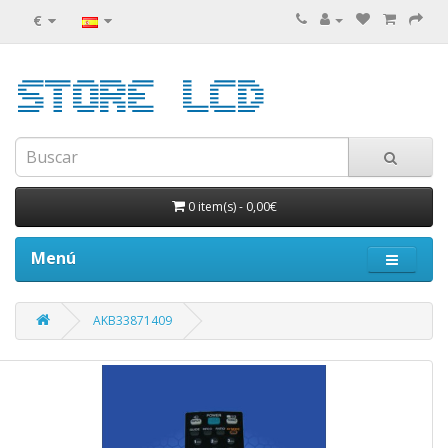
€
0 item(s)
-
0,00€
Menú
AKB33871409