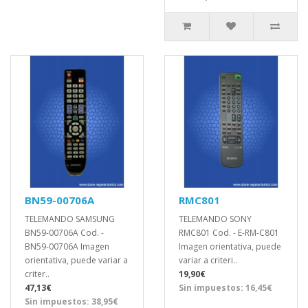
BN59-00706A
RMC801
TELEMANDO SAMSUNG
TELEMANDO SONY
BN59-00706A Cod. -
RMC801 Cod. - E-RM-C801
BN59-00706A Imagen
Imagen orientativa, puede
orientativa, puede variar a
variar a criteri..
criter..
19,90€
47,13€
Sin impuestos: 16,45€
Sin impuestos: 38,95€