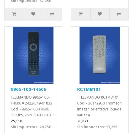
Sin impuestos: 37,25€
9965-100-14606
RCTMB101
TELEMANDO 9965-100-
TELEMANDO RCTMB101
14606 = 2422-549-01833
Cod. - 36142950 Thomson
Cod. - 9965-100-14606
Imagen orientativa, puede
PHILIPS, 26PFL5403D-10 P..
variar a..
25,11€
20,87€
Sin impuestos: 20,75€
Sin impuestos: 17,25€