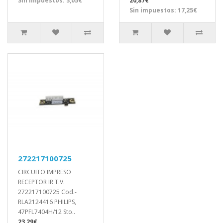
Sin impuestos: 3,05€
20,87€
Sin impuestos: 17,25€
272217100725
CIRCUITO IMPRESO
RECEPTOR IR T.V.
272217100725 Cod.-
RLA2124416 PHILIPS,
47PFL7404H/12 Sto..
23,29€