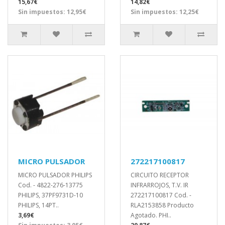
15,67€
14,82€
Sin impuestos: 12,95€
Sin impuestos: 12,25€
MICRO PULSADOR
272217100817
MICRO PULSADOR PHILIPS
CIRCUITO RECEPTOR
Cod. - 4822-276-13775
INFRARROJOS, T.V. IR
PHILIPS, 37PF9731D-10
272217100817 Cod. -
PHILIPS, 14PT..
RLA2153858 Producto
3,69€
Agotado. PHI..