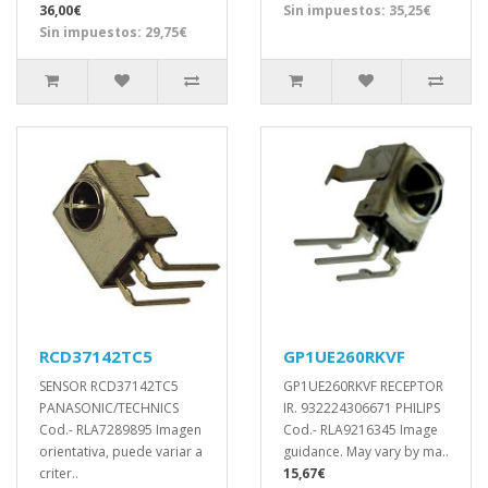
36,00€
Sin impuestos: 35,25€
Sin impuestos: 29,75€
RCD37142TC5
GP1UE260RKVF
SENSOR RCD37142TC5
GP1UE260RKVF RECEPTOR
PANASONIC/TECHNICS
IR. 932224306671 PHILIPS
Cod.- RLA7289895 Imagen
Cod.- RLA9216345 Image
orientativa, puede variar a
guidance. May vary by ma..
criter..
15,67€