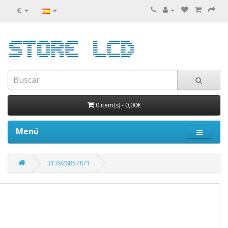
€
0 item(s)
-
0,00€
Menú
313926857871