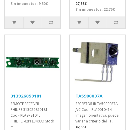
Sin impuestos: 9,50€
27,53€
Sin impuestos: 22,75€
313926859181
TA5900037A
REMOTE RECEIVER
RECEPTOR IR TA5900037A
PHILIPS 313926859181
JVC Cod.- RLA9010414
Cod.- RLA9781045
Imagen orientativa, puede
PHILIPS, 42PFL3403D Stock
variar a criterio del Fa..
m..
42,65€