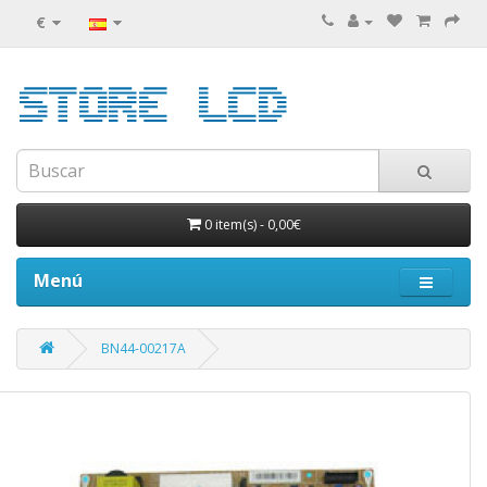
€
0 item(s)
-
0,00€
Menú
BN44-00217A