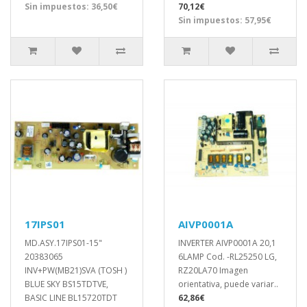
Sin impuestos: 36,50€
70,12€
Sin impuestos: 57,95€
17IPS01
AIVP0001A
MD.ASY.17IPS01-15"
INVERTER AIVP0001A 20,1
20383065
6LAMP Cod. -RL25250 LG,
INV+PW(MB21)SVA (TOSH )
RZ20LA70 Imagen
BLUE SKY BS15TDTVE,
orientativa, puede variar..
BASIC LINE BL15720TDT
62,86€