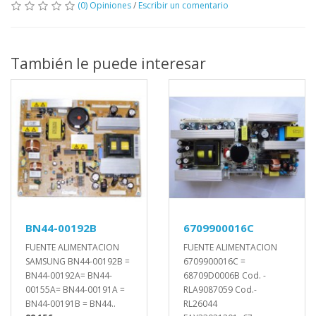
(0) Opiniones
/
Escribir un comentario
También le puede interesar
BN44-00192B
6709900016C
FUENTE ALIMENTACION
FUENTE ALIMENTACION
SAMSUNG BN44-00192B =
6709900016C =
BN44-00192A= BN44-
68709D0006B Cod. -
00155A= BN44-00191A =
RLA9087059 Cod.-
BN44-00191B = BN44..
RL26044