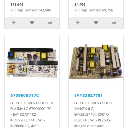
173,64€
84,40€
Sin impuestos: 143,50€
Sin impuestos: 69,75€
6709900017C
EAY32927701
FUENTE ALIMENTACION TV
FUENTE ALIMENTACION
PLASMA LG 6709900017C
SANKEN (LG)
= EAY 32731102
EAY32927701, 3501Q
=6709900017A Cod. -
00201A Cod. - RL26067
RL26060 LG, 42LF..
Imagen orientativa, ..