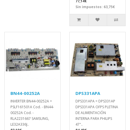
77,14€
Sin impuestos: 63,75€
BN44-00252A
DPS331APA
INVERTER BN44-00252A =
DPS331APA = DPS331AP
PSLF161501A Cod. - BN44-
DPS331APA OFPS PLETINA
00252A Cod. -
DE ALIMENTACIÓN
RLA2231667 SAMSUNG,
INTERNA PARA PHILIPS
LE32A336J..
47"..