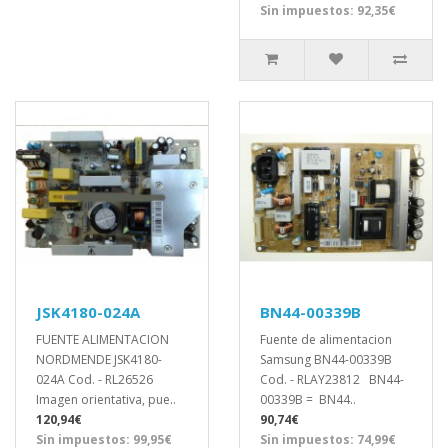
Sin impuestos: 92,35€
JSK4180-024A
BN44-00339B
FUENTE ALIMENTACION
Fuente de alimentacion
NORDMENDE JSK4180-
Samsung BN44-00339B
024A Cod. - RL26526
Cod. - RLAY23812 BN44-
Imagen orientativa, pue..
00339B = BN44..
120,94€
90,74€
Sin impuestos: 99,95€
Sin impuestos: 74,99€