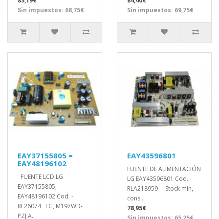
83,19€
84,40€
Sin impuestos: 68,75€
Sin impuestos: 69,75€
EAY37155805 =
EAY43596801
EAY48196102
FUENTE DE ALIMENTACIÓN
FUENTE LCD LG
LG EAY43596801 Cod. -
EAY37155805,
RLA218959 Stock min,
EAY48196102 Cod. -
cons..
RL26074 LG, M197WD-
78,95€
PZJ.A..
Sin impuestos: 65,25€