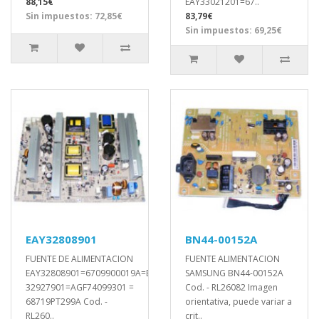
88,15€
EAY33021201=67..
Sin impuestos: 72,85€
83,79€
Sin impuestos: 69,25€
EAY32808901
BN44-00152A
FUENTE DE ALIMENTACION
FUENTE ALIMENTACION
EAY32808901=6709900019A=EAY
SAMSUNG BN44-00152A
32927901=AGF74099301 =
Cod. - RL26082 Imagen
68719PT299A Cod. -
orientativa, puede variar a
RL260..
crit..