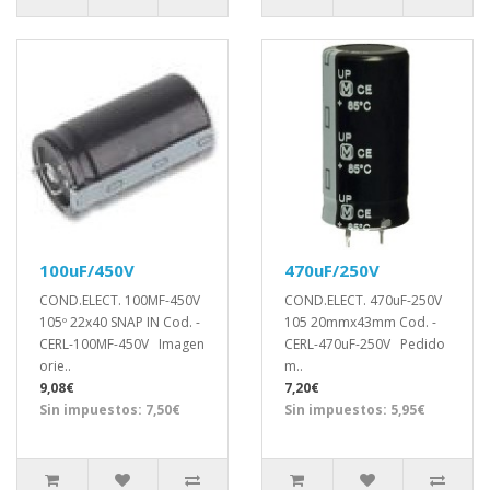
100uF/450V
470uF/250V
COND.ELECT. 100MF-450V
COND.ELECT. 470uF-250V
105º 22x40 SNAP IN Cod. -
105 20mmx43mm Cod. -
CERL-100MF-450V Imagen
CERL-470uF-250V Pedido
orie..
m..
9,08€
7,20€
Sin impuestos: 7,50€
Sin impuestos: 5,95€