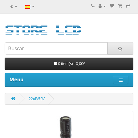
€
0 item(s)
-
0,00€
Menú
22uF/50V