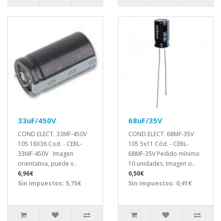
33uF/450V
68uF/35V
COND.ELECT. 33MF-450V
COND.ELECT. 68MF-35V
105 18X36 Cod. - CERL-
105 5x11 Cód. - CERL-
33MF-450V Imagen
68MF-35V Pedido mínimo
orientativa, puede v..
10 unidades. Imagen o..
6,96€
0,50€
Sin impuestos: 5,75€
Sin impuestos: 0,41€