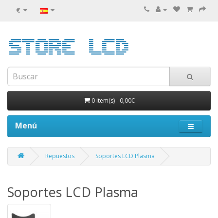
€
0 item(s)
-
0,00€
Menú
Repuestos
Soportes LCD Plasma
Soportes LCD Plasma