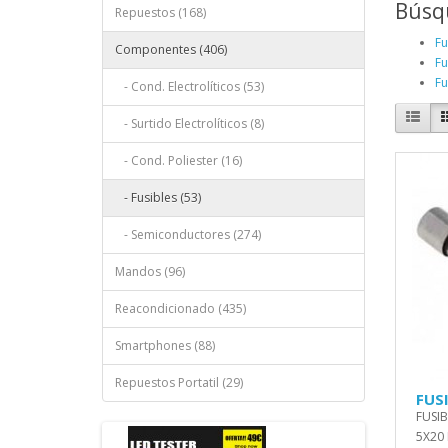
Búsq
Repuestos (168)
Fu
Componentes (406)
Fu
Fu
- Cond. Electrolíticos (53)
- Surtido Electrolíticos (8)
- Cond. Poliester (16)
- Fusibles (53)
- Semiconductores (274)
Mandos (96)
Reacondicionado (435)
Smartphones (88)
Repuestos Portatil (29)
FUSI
FUSIB
5X20 E