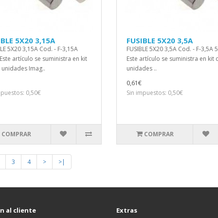
BLE 5X20 3,15A
FUSIBLE 5X20 3,5A
LE 5X20 3,15A Cod. - F-3,15A
FUSIBLE 5X20 3,5A Cod. - F-3,5A 
ste artículo se suministra en kit
Este artículo se suministra en kit
 unidades Imag..
unidades ..
0,61€
mpuestos: 0,50€
Sin impuestos: 0,50€
COMPRAR
COMPRAR
3
4
>
>|
 al cliente
Extras