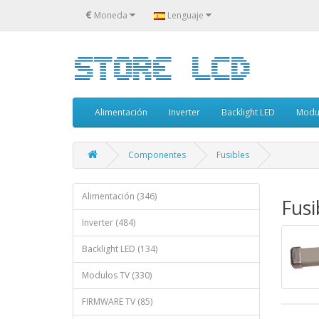
€
Moneda
Lenguaje
Alimentación
Inverter
Backlight LED
Modu
Componentes
Fusibles
Alimentación (346)
Fusi
Inverter (484)
Backlight LED (134)
Modulos TV (330)
FIRMWARE TV (85)