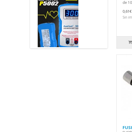
de 10
0,61€
Sin i
FUSI