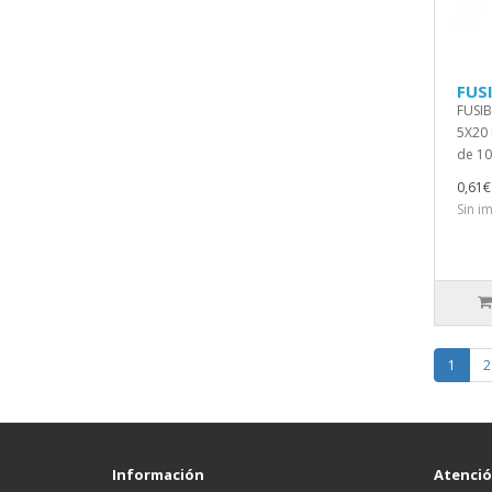
FUSI
FUSIB
5X20 E
de 10
0,61€
Sin i
1
2
Información
Atención