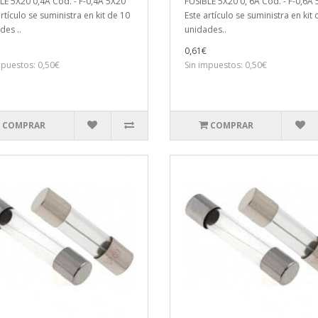
LE 5X20 0,4A Cod. - F-0,4A 5X20
FUSIBLE 5X20 0, 6A Cod. - F-0,6A
rtículo se suministra en kit de 10
Este artículo se suministra en kit
des ..
unidades..
0,61€
mpuestos: 0,50€
Sin impuestos: 0,50€
COMPRAR
COMPRAR