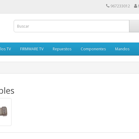
967233012
los TV
FIRMWARE TV
Repuestos
Componentes
Mandos
bles