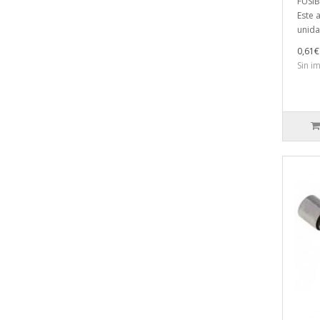
FUSIB
Este a
unida
0,61€
Sin i