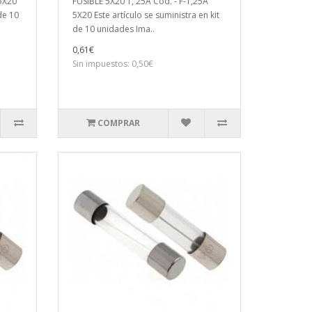
 5X20
FUSIBLE 5X20 1, 25A Cod. - F-1,25A
 de 10
5X20 Este artículo se suministra en kit
de 10 unidades Ima..
0,61€
Sin impuestos: 0,50€
COMPRAR