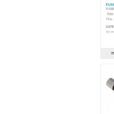
FUSI
FUSIB
Este 
10 u..
0,67€
Sin i