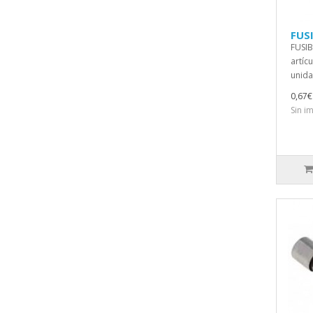
FUS
FUSIB
artícu
unida
0,67€
Sin i