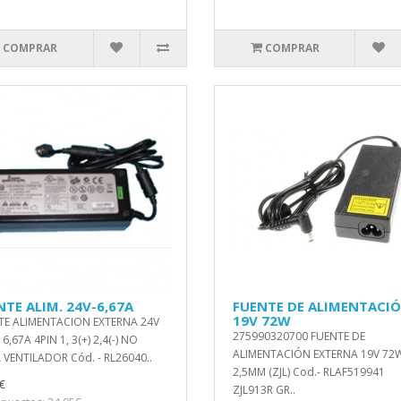
COMPRAR
COMPRAR
NTE ALIM. 24V-6,67A
FUENTE DE ALIMENTACI
19V 72W
TE ALIMENTACION EXTERNA 24V
275990320700 FUENTE DE
6,67A 4PIN 1, 3(+) 2,4(-) NO
ALIMENTACIÓN EXTERNA 19V 72
 VENTILADOR Cód. - RL26040..
2,5MM (ZJL) Cod.- RLAF519941
€
ZJL913R GR..