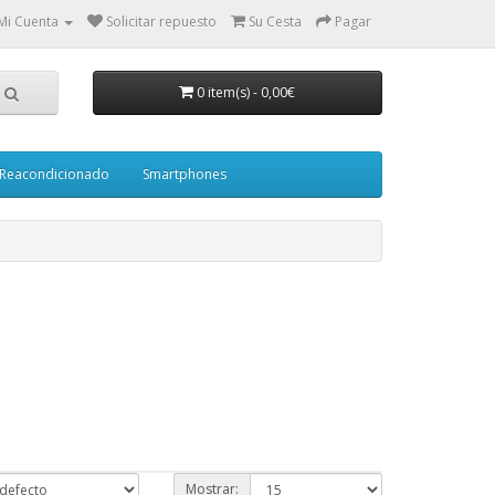
Mi Cuenta
Solicitar repuesto
Su Cesta
Pagar
0 item(s)
-
0,00€
Reacondicionado
Smartphones
Mostrar: