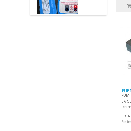
FUE
FUEN
5A CO
DPEX1
39,02
Sin i