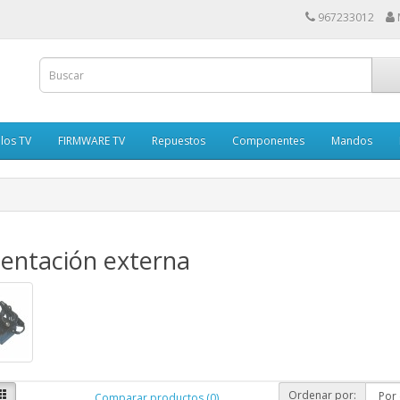
967233012
los TV
FIRMWARE TV
Repuestos
Componentes
Mandos
entación externa
Ordenar por:
Comparar productos (0)