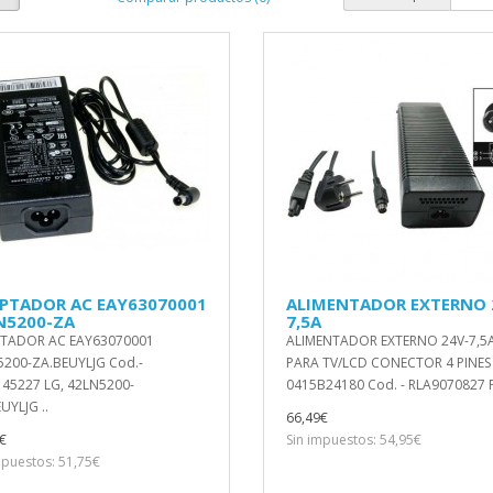
PTADOR AC EAY63070001
ALIMENTADOR EXTERNO 
N5200-ZA
7,5A
TADOR AC EAY63070001
ALIMENTADOR EXTERNO 24V-7,5
200-ZA.BEUYLJG Cod.-
PARA TV/LCD CONECTOR 4 PINES
45227 LG, 42LN5200-
0415B24180 Cod. - RLA9070827 P
UYLJG ..
66,49€
€
Sin impuestos: 54,95€
mpuestos: 51,75€