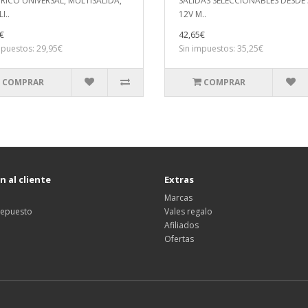
RICO UNIVERSAL, MULTISALIDA,
SALIDAS SELECCIONABLES DESDE 
I..
12V M..
€
42,65€
mpuestos: 29,95€
Sin impuestos: 35,25€
COMPRAR
COMPRAR
 al cliente
Extras
Marcas
 repuesto
Vales regalo
Afiliados
Ofertas