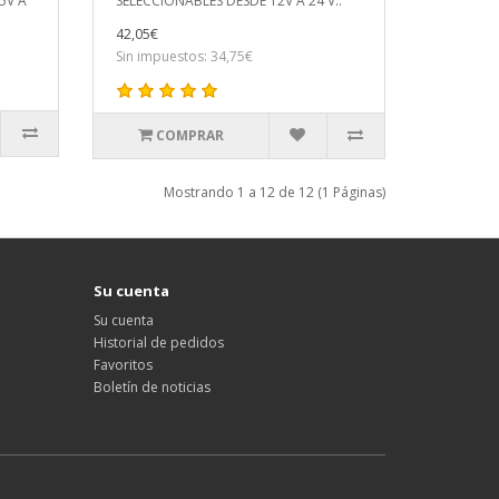
5V A
SELECCIONABLES DESDE 12V A 24 V..
42,05€
Sin impuestos: 34,75€
COMPRAR
Mostrando 1 a 12 de 12 (1 Páginas)
Su cuenta
Su cuenta
Historial de pedidos
Favoritos
Boletín de noticias