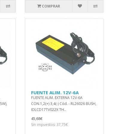
COMPRAR
FUENTE ALIM. 12V-6A
A
FUENTE ALIM. EXTERNA 12V-6A
N5W),
CON.1,2(+) 3,4(-) Cód. - RL26026 BUSH,
IDLCD17TV022X TH..
45,68€
Sin impuestos: 37,75€