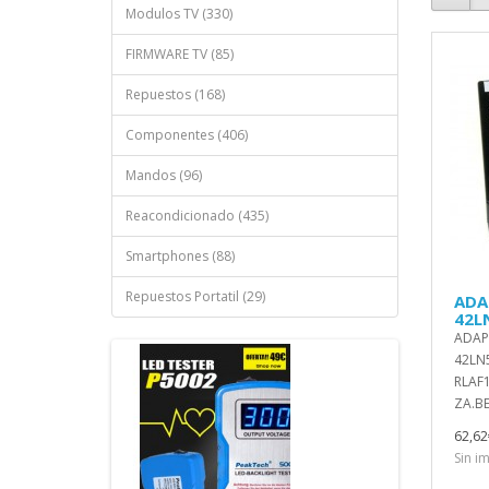
Modulos TV (330)
FIRMWARE TV (85)
Repuestos (168)
Componentes (406)
Mandos (96)
Reacondicionado (435)
Smartphones (88)
Repuestos Portatil (29)
ADA
42L
ADAP
42LN5
RLAF1
ZA.BE
62,62
Sin i