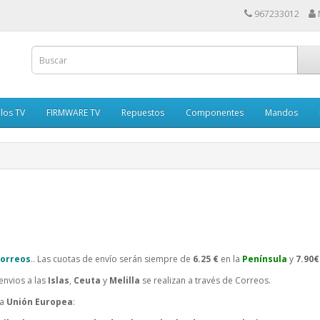
967233012
los TV
FIRMWARE TV
Repuestos
Componentes
Mandos
orreos
.. Las cuotas de envío serán siempre de
6.25 €
en la
P
enínsula
y
7.90€
 envios a las
Islas
,
Ceuta
y
Melilla
se realizan a través de Correos.
la
Unión Europea
: