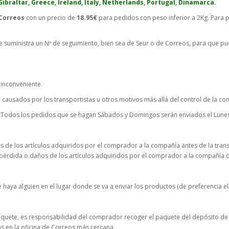
braltar, Greece, Ireland, Italy, Netherlands, Portugal,
Dinamarca
.
Correos
con un precio de
18.95
€
para pedidos con peso inferior a 2Kg. Para p
se le suministra un Nº de seguimiento, bien sea de Seur o de Correos, para qu
 inconveniente.
 causados por los transportistas u otros motivos más allá del control de la co
 Todos los pedidos que se hagan Sábados y Domingos serán enviados el Lunes
 de los artículos adquiridos por el comprador a la compañía antes de la transm
 pérdida o daños de los artículos adquiridos por el comprador a la compañía 
aya alguien en el lugar donde se va a enviar los productos (de preferencia el 
paquete, es responsabilidad del comprador recoger el paquete del depósito de 
as en la oficina de Correos más cercana.