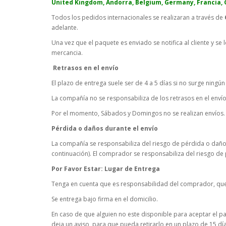
United Kingdom, Andorra, Belgium, Germany, Francia, Gi
Todos los pedidos internacionales se realizaran a través de
adelante.
Una vez que el paquete es enviado se notifica al cliente y 
mercancia.
Retrasos en el envío
El plazo de entrega suele ser de 4 a 5 días si no surge ningún
La compañía no se responsabiliza de los retrasos en el envío
Por el momento, Sábados y Domingos no se realizan envíos.
Pérdida o daños durante el envío
La compañía se responsabiliza del riesgo de pérdida o daños
continuación). El comprador se responsabiliza del riesgo de
Por Favor Estar: Lugar de Entrega
Tenga en cuenta que es responsabilidad del comprador, que h
Se entrega bajo firma en el domicilio.
En caso de que alguien no este disponible para aceptar el 
deja un aviso, para que pueda retirarlo en un plazo de 15 dí