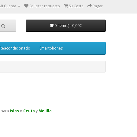
Mi Cuenta
Solicitar repuesto
Su Cesta
Pagar
0 item(s)
-
0,00€
Reacondicionado
Smartphones
para
Islas
o
Ceuta
y
Melilla
.