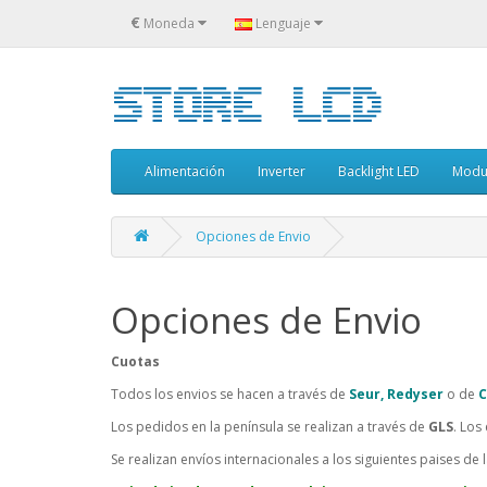
€
Moneda
Lenguaje
Alimentación
Inverter
Backlight LED
Modu
Opciones de Envio
Opciones de Envio
Cuotas
Todos los envios se hacen a través de
Seur, Redyser
o de
C
Los pedidos en la península se realizan a través de
GLS
. Los
Se realizan envíos internacionales a los siguientes paises de 